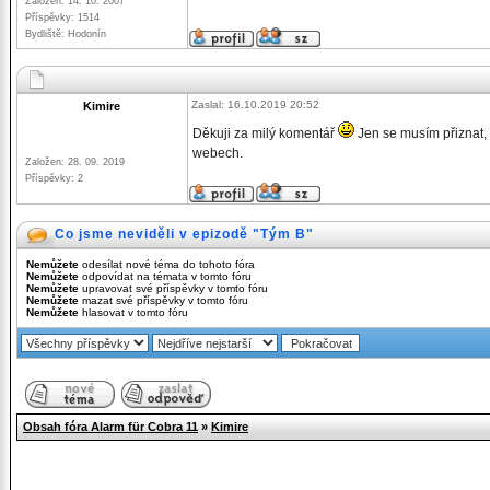
Založen: 14. 10. 2007
Příspěvky: 1514
Bydliště: Hodonín
Zaslal: 16.10.2019 20:52
Kimire
Děkuji za milý komentář
Jen se musím přiznat, 
webech.
Založen: 28. 09. 2019
Příspěvky: 2
Co jsme neviděli v epizodě "Tým B"
Nemůžete
odesílat nové téma do tohoto fóra
Nemůžete
odpovídat na témata v tomto fóru
Nemůžete
upravovat své příspěvky v tomto fóru
Nemůžete
mazat své příspěvky v tomto fóru
Nemůžete
hlasovat v tomto fóru
Obsah fóra Alarm für Cobra 11
»
Kimire