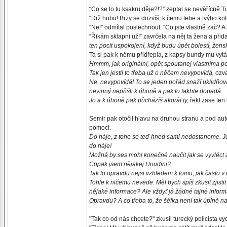
“Co se to tu ksakru děje?!?” zeptal se nevěřícně T
“Drž hubu! Brzy se dozvíš, k čemu tebe a tvýho k
“Ne!" odmítal poslechnout. "Co jste vlastně zač? A 
“Řikám sklapni už!” zavrčela na něj ta žena a při
ten pocit uspokojení, když budu úpět bolestí, žen
Ta si pak k němu přidřepla, z kapsy bundy mu vytá
Hmmm, jak originální, opět spoutanej vlastníma
Tak jen jestli to třeba už o něčem nevypovídá,
ozva
Ne, nevypovídá! To se jeden pořád snaží uklidňovat
nevinný nepřišli k úhoně a pak to takhle dopadá.
Jo a k úhoně pak přicházíš akorát ty,
řekl zase ten
Semir pak otočil hlavu na druhou stranu a pod aut
pomoci.
Do háje, z toho se teď hned sami nedostaneme. Je
do háje!
Možná by ses mohl konečné naučit jak se vyvléct z
Copak jsem nějakej Houdini?
Tak to opravdu nejsi vzhledem k tomu, jak často v t
Tohle k ničemu nevede. Měl bych spíš zkusit zjisti
nějaké informace? Ale vždyť já žádné tajné info
Opravdu? A co třeba to, že šéfka není tak úplně 
"Tak co od nás chcete?" zkusil turecký policista vy