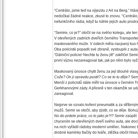
“Centrálo, jsme teď na výjezdu z A4 na Berg,” hlás
nedočkal žádné reakce, zkusil to znovu. “Centrálo, 
nefunkčního rádia, když tu náhle jejich auto prudc
“Semire, co je?” otočil se na svého kolegu, ale ten
V otevřených zadních dveřích černého Transporter
maskovaného muže. V ústech měla nacpaný kus hadru
Oba policisté popadli své zbraně, vystoupili z auta
“Dálniční policie! Nechte tu ženu jít!” zakřičel S
první výzvu nezareagoval tak, jak po něm bylo vy
Maskovaný únosce chytil ženu za její dlouhé vlasy a
Cože? On ji opravdu pustil? Co se to tu děje? Semi
Menší z policistů stále mířil na únosce v černém 
Gerkhanovými zády. A přesně v ten okamžik se udá
zareagovat.
Nejprve se ozvalo kvílení pneumatik a za stříbrn
mužů. Semir se otočil, aby zjistil, co se děje. Bo
No do prdele práce, co to jako je?!?
Semir zaúpěl a
chycením se otevřených dveří svého auta, ale docíl
na nich vyřádil rádoby moderní umělec. Nakonec t
drobné kamínky tlačily do tváře, ztěžka otočil hla