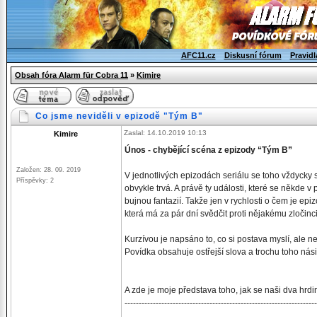
AFC11.cz
Diskusní fórum
Pravidl
Obsah fóra Alarm für Cobra 11
»
Kimire
Co jsme neviděli v epizodě "Tým B"
Zaslal: 14.10.2019 10:13
Kimire
Únos - chybějící scéna z epizody “Tým B”
Založen: 28. 09. 2019
V jednotlivých epizodách seriálu se toho vždycky s
Příspěvky: 2
obvykle trvá. A právě ty události, které se někde v
bujnou fantazií. Takže jen v rychlosti o čem je ep
která má za pár dní svědčit proti nějakému zločinci
Kurzívou je napsáno to, co si postava myslí, ale ne
Povídka obsahuje ostřejší slova a trochu toho násil
A zde je moje představa toho, jak se naši dva hrd
--------------------------------------------------------------------