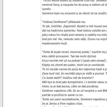
"Ticho! Mluvit budeš až budeme chtít my!" odsekla
nevinné ženy, a nacpala ho do pusy a málem až do
úsměv.
Semirovi bylo na zvracení a ze všech sil se snažil p
"Vstávej Gerkhane!" přikázala mu.
To tak, holčičko. Zapomeň. Budeš si mě muset zv
dál na hadrovou panenku. Nad sebou uslyšel jen
páry rukou ho chytly pod rameny a vytáhly na no
bod pro mě. Ne, nebudu sám stát)
. Znovu na svých
maskovanými muži.
"Tohle tě bude mrzet, mizernej poldo," zavrčel mu 
krku stáhli provazem. Tak tak mohl dýchat.
Kruci nechte mě už na pokoji! Copak vám nestačí
Kdyby sis zlomil ten palec, mohl sis je osvobodit.
To mi musíte narvat do pusy ten odpornej hadr a p
Zase buď rád, že nechtějí abys je viděl a poznal. 
Co bude další? Svážou mě do kozelce?
Měl bys to brát jako kompliment, i v tomhle stavu s
Hmm, to je fakt bezva, cítím se fakt poctěnej.
Gerkhan najednou cítil, že se už neopírá o své BM
parťák si prožívá to samé co on.
Tohle asi sami nezvládneme
, Semirem najednou p
že je Jenny a Finn najdou včas.