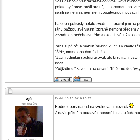
Včas než co? Než řekneme co víme i když bychom t
pokud by únosci našli pro něj tu správnou motivaci,
násilí na něm samém není dostatečnou motivací. Fy
Pak oba policisty někdo zvednul a praštil jimi na 
ránu pažbou své vlastní zbraně nemohl předem vid
zezadu do něčeho tvrdého a okolní svět už tak om
Žena si přiložila mobilní telefon k uchu a chvilku 
"Šéfe, máme oba dva, " ohlásila.
"Zatím odmítají spolupracovat, ale brzy nám ještě
rtech.
"Odjíždíme," zavolala na ostatní. Tři černé dodáv
Zaslal: 15.10.2019 20:27
Ajši
Administrátor
Hodně dobrý nápad na vyplňování mezírek
A navíc pěkně a poutavě napsané hezkou češtinou -