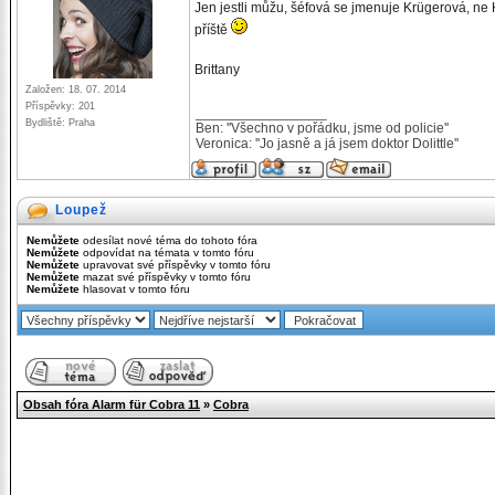
Jen jestli můžu, šéfová se jmenuje Krügerová, ne
příště
Brittany
Založen: 18. 07. 2014
Příspěvky: 201
_________________
Bydliště: Praha
Ben: ''Všechno v pořádku, jsme od policie''
Veronica: ''Jo jasně a já jsem doktor Dolittle''
Loupež
Nemůžete
odesílat nové téma do tohoto fóra
Nemůžete
odpovídat na témata v tomto fóru
Nemůžete
upravovat své příspěvky v tomto fóru
Nemůžete
mazat své příspěvky v tomto fóru
Nemůžete
hlasovat v tomto fóru
Obsah fóra Alarm für Cobra 11
»
Cobra