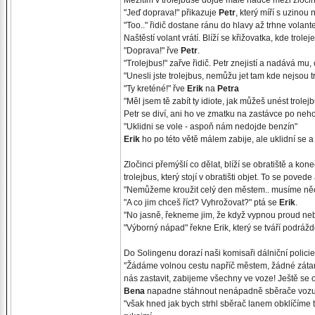
Mezitím v trolejbuse dojde malé hádce mezi zločinc
"Jeď doprava!" přikazuje
Petr
, který míří s uzinou 
"Too.." řidič dostane ránu do hlavy až trhne volan
Naštěstí volant vrátí. Blíží se křižovatka, kde trole
"Doprava!" řve
Petr
.
"Trolejbus!" zařve řidič. Petr znejistí a nadává mu,
"Unesli jste trolejbus, nemůžu jet tam kde nejsou tro
"Ty kreténé!" řve
Erik
na
Petra
"Měl jsem tě zabít ty idiote, jak můžeš unést trolej
Petr se diví, ani ho ve zmatku na zastávce po neh
"Uklidni se vole - aspoň nám nedojde benzín"
Erik
ho po této větě málem zabije, ale uklidní se 
Zločinci přemýšlí co dělat, blíží se obratiště a ko
trolejbus, který stojí v obratišti objet. To se poved
"Nemůžeme kroužit celý den městem.. musíme něco
"A co jim chceš říct? Vyhrožovat?" ptá se
Erik
.
"No jasně, řekneme jim, že když vypnou proud nebo
"Výborný nápad" řekne Erik, který se tváří podrážd
Do Solingenu dorazí naši komisaři dálniční policie 
"Žádáme volnou cestu napříč městem, žádné zátara
nás zastavit, zabijeme všechny ve voze! Ještě se o
Bena
napadne stáhnout nenápadně sběrače vozu z
"však hned jak bych strhl sběrač lanem obklíčíme 