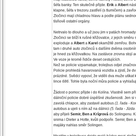
šéfa banky. Ten skutečně přijde.
Erik
a
Albert
násl
klapne, šéfa v trezoru zastřelí (s tlumičem) a zav
Zločinci mají chladnou hlavu a podle plánu sednou 
tísňově ostatní orgány.
Netrvalo to dlouho a už jsou jim v patách hromady
Zločinci se blíží k rušné křižovatce, z jejich smě
exploduje a
Albert
a
Karel
okamžitě zemřou. Bohuž
tam i druhé auto zločinců s dalšími dvěma osobními
je hned za křižovatkou. Na zastávce zrovna stojí au
Ve voze je kromě řidiče deset cestujících.
Než se policie vzpamatuje, trolejbus odjel značn
Policie prohledá havarovaná vozidla a zjistí, že dv
prázdné. Svědci vypoví, že viděli dva muže utíka
lince
686
. Tohle byla noční můra policie a vyhlašu
Žádost o pomoc přijde i do Kolína. Vlastně sem př
dálniční policie dobré úspěšné zkušenosti. Jen s
zavolá chlapce, aby zastavil autobus
(1. řada - K
autobus a ujeli s ním až na dálnici
(5. řada - Jízda
aby přijeli
Semir, Ben a Krígrová
do Solingenu. Kr
snima i Dieter a Hotte, kvůli podpoře. Semir, Be
majáky nahlas směr Solingen.