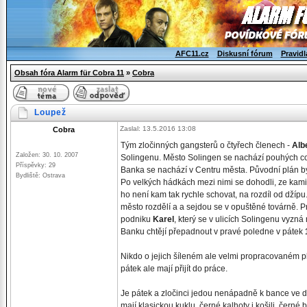
AFC11.cz
Diskusní fórum
Pravidl
Obsah fóra Alarm für Cobra 11
»
Cobra
Loupež
Zaslal: 13.5.2016 13:08
Cobra
Tým zločinných gangsterů o čtyřech členech -
Albe
Založen: 30. 10. 2007
Solingenu. Město Solingen se nachází pouhých 
Příspěvky: 29
Banka se nachází v Centru města. Původní plán by
Bydliště: Ostrava
Po velkých hádkách mezi nimi se dohodli, ze kamion
ho není kam tak rychle schovat, na rozdíl od džíp
město rozdělí a a sejdou se v opuštěné továrně. Pr
podniku
Karel
, který se v ulicích Solingenu vyzn
Banku chtějí přepadnout v pravé poledne v pátek
Nikdo o jejich šíleném ale velmi propracovaném p
pátek ale mají přijít do práce.
Je pátek a zločinci jedou nenápadně k bance ve d
mají klasickou kuklu, černé kalhoty i košili, černé 