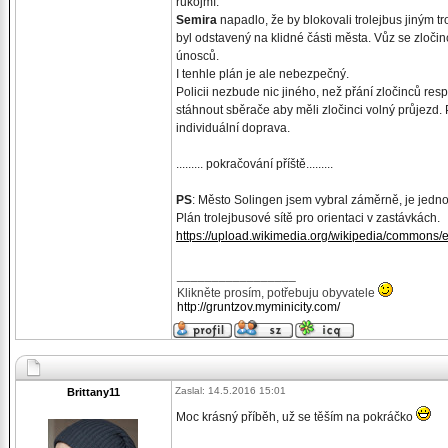
rukojmí.
Semira
napadlo, že by blokovali trolejbus jiným tr
byl odstavený na klidné části města. Vůz se zločinc
únosců.
I tenhle plán je ale nebezpečný.
Policii nezbude nic jiného, než přání zločinců res
stáhnout sběrače aby měli zločinci volný průjezd. 
individuální doprava.
......... pokračování příště.........
PS
: Město Solingen jsem vybral záměrně, je jedno z
Plán trolejbusové sítě pro orientaci v zastávkách.
https://upload.wikimedia.org/wikipedia/commons
_________________
Klikněte prosím, potřebuju obyvatele
http://gruntzov.myminicity.com/
Zaslal: 14.5.2016 15:01
Brittany11
Moc krásný příběh, už se těším na pokráčko