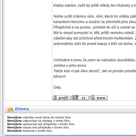
Kdyby odešel, zažil by ještě někdy ten hluboký a h
Náhle ucítil známou vůni, vůni, která ho vrátila zp
kanystrem benzínu a snažící se přemístit jeho ob
Přispěchal ji na pomoc, pohlédl do očí a usmál se.
Má to smysl pomyslel si. Má, ještě nemohu odejít. Z
záležet aby dal průchod předchozím myšlenkám. Z
automaticky sáhl do pravé kapsy s klíči od domu, a
Vzhledem k tomu že jsem se náhodou dozvěděla že 
zmínka o jeho konci.
Takže kdo ví jak Alex skončí , tak mi prosím písně
běsech.
Díky,
Dilema
Nemůžete
odesílat nové téma do tohoto fóra
Nemůžete
odpovídat na témata v tomto fóru
Nemůžete
upravovat své příspěvky v tomto fóru
Nemůžete
mazat své příspěvky v tomto fóru
Nemůžete
hlasovat v tomto fóru