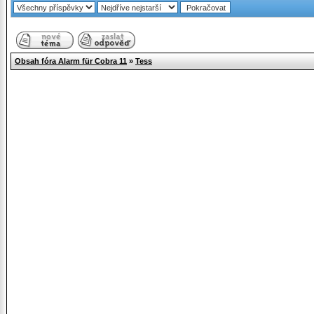
Obsah fóra Alarm für Cobra 11
»
Tess