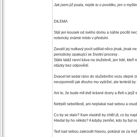
Jak jsem již psala, nejde tu o povídku, jen o myšlenk
DILEMA
Stál jen kousek od svého domu a náhle pocítil n
notoricky známé místo v předsíni.
Zavalil jej nutkavý pocit udělat něco jinak, jinak n
periodicky opakující se životní procesy .
Stále tatáž ranní káva na služebně, jen lidé, kteří 
otázky bez odpovědí.
Dvacet let sedal ráno do služebního vozu stejné zn
nevzpomněl jak dlouho mu vydržel, ale tenkrát by
Ani to, že bude mít dvě krásné dcery a třetí o jejíž
Netrpěl sebelítostí, ani neplakal nad sebou a osud
Co by se stalo? Kam vlastně by chtěl jít, co by napl
Hledal by ho někdo? A kdyby zemřel, kdo by byl na
Teď nad sebou zakroutil hlavou, pokáral se za my