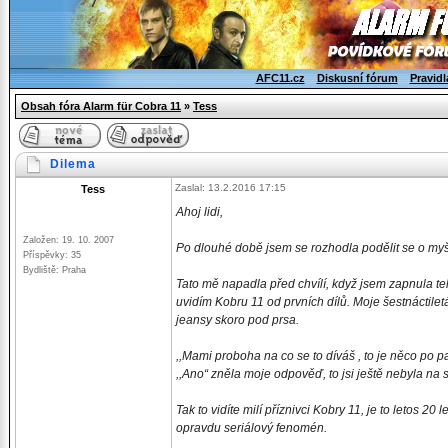
AFC11.cz
Diskusní fórum
Pravidl
Obsah fóra Alarm für Cobra 11
»
Tess
Dilema
Zaslal: 13.2.2016 17:15
Tess
Ahoj lidi,
Založen: 19. 10. 2007
Po dlouhé době jsem se rozhodla podělit se o myš
Příspěvky: 35
Bydliště: Praha
Tato mě napadla před chvílí, když jsem zapnula te
uvidím Kobru 11 od prvních dílů. Moje šestnáctilet
jeansy skoro pod prsa.
,,Mami proboha na co se to díváš , to je něco po 
,,Ano“ zněla moje odpověď, to jsi ještě nebyla na s
Tak to vidíte milí příznivci Kobry 11, je to letos 2
opravdu seriálový fenomén.