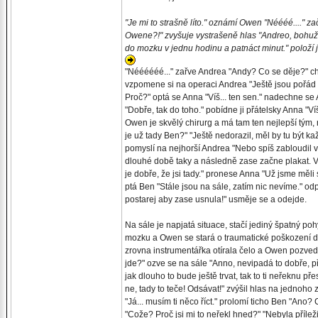
"Je mi to strašně líto." oznámí Owen "Néééé...." začno
Owene?!" zvyšuje vystrašeně hlas "Andreo, bohužel
do mozku v jednu hodinu a patnáct minut." položí j
"Néééééé..." zařve Andrea "Andy? Co se děje?" chy
vzpomene si na operaci Andrea "Ještě jsou pořád 
Proč?" optá se Anna "Víš... ten sen." nadechne s
"Dobře, tak do toho." pobídne ji přátelsky Anna "Víš,
Owen je skvělý chirurg a má tam ten nejlepší tým, 
je už tady Ben?" "Ještě nedorazil, měl by tu být 
pomyslí na nejhorší Andrea "Nebo spíš zabloudil 
dlouhé době taky a následně zase začne plakat. V 
je dobře, že jsi tady." pronese Anna "Už jsme měli
ptá Ben "Stále jsou na sále, zatím nic nevíme." od
postarej aby zase usnula!" usměje se a odejde.
Na sále je napjatá situace, stačí jediný špatný p
mozku a Owen se stará o traumatické poškození dut
zrovna instrumentářka otírala čelo a Owen pozvedn
jde?" ozve se na sále "Anno, nevipadá to dobře, přiš
jak dlouho to bude ještě trvat, tak to ti neřeknu 
ne, tady to teče! Odsávat!" zvýšil hlas na jednoho
"Já... musím ti něco říct." prolomí ticho Ben "An
"Cože? Proč jsi mi to neřekl hned?" "Nebyla příležit