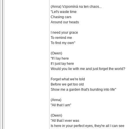
(Anna) Vzpomíná na ten chaos...
"Let's waste time
Chasing cars
Around our heads
I need your grace
To remind me
To find my own"
(Owen)
"If I lay here
If I just lay here
Would you lie with me and just forget the world?
Forget what we're told
Before we get too old
Show me a garden that's bursting into life"
(Anna)
"All that I am"
(Owen)
"All that I ever was
Is here in your perfect eyes, they're all I can see