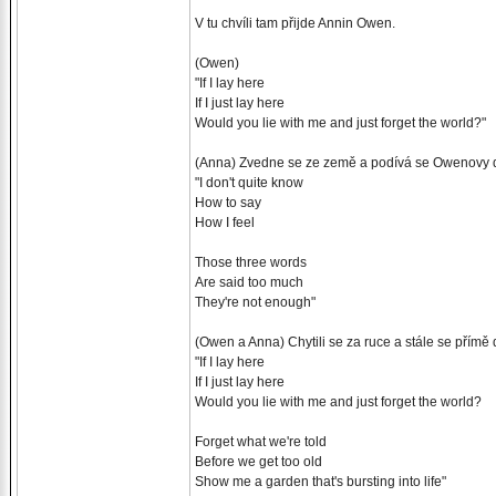
V tu chvíli tam přijde Annin Owen.
(Owen)
"If I lay here
If I just lay here
Would you lie with me and just forget the world?"
(Anna) Zvedne se ze země a podívá se Owenovy d
"I don't quite know
How to say
How I feel
Those three words
Are said too much
They're not enough"
(Owen a Anna) Chytili se za ruce a stále se přímě d
"If I lay here
If I just lay here
Would you lie with me and just forget the world?
Forget what we're told
Before we get too old
Show me a garden that's bursting into life"