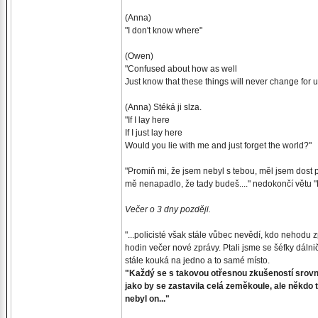
(Anna)
"I don't know where"
(Owen)
"Confused about how as well
Just know that these things will never change for us
(Anna) Stéká ji slza.
"If I lay here
If I just lay here
Would you lie with me and just forget the world?"
"Promiň mi, že jsem nebyl s tebou, měl jsem dost pr
mě nenapadlo, že tady budeš...." nedokončí větu "Na
Večer o 3 dny později.
"...policisté však stále vůbec nevědí, kdo nehodu
hodin večer nové zprávy. Ptali jsme se šéfky dálni
stále kouká na jedno a to samé místo.
"Každý se s takovou otřesnou zkušeností srovnáv
jako by se zastavila celá zeměkoule, ale někdo 
nebyl on..."