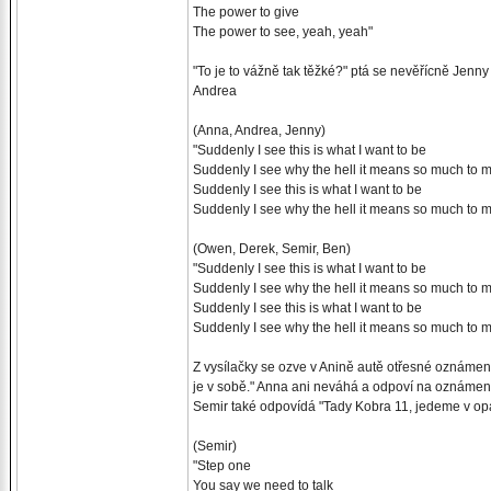
The power to give
The power to see, yeah, yeah"
"To je to vážně tak těžké?" ptá se nevěřícně Jenny
Andrea
(Anna, Andrea, Jenny)
"Suddenly I see this is what I want to be
Suddenly I see why the hell it means so much to 
Suddenly I see this is what I want to be
Suddenly I see why the hell it means so much to 
(Owen, Derek, Semir, Ben)
"Suddenly I see this is what I want to be
Suddenly I see why the hell it means so much to 
Suddenly I see this is what I want to be
Suddenly I see why the hell it means so much to 
Z vysílačky se ozve v Anině autě otřesné oznámen
je v sobě." Anna ani neváhá a odpoví na oznámení 
Semir také odpovídá "Tady Kobra 11, jedeme v op
(Semir)
"Step one
You say we need to talk