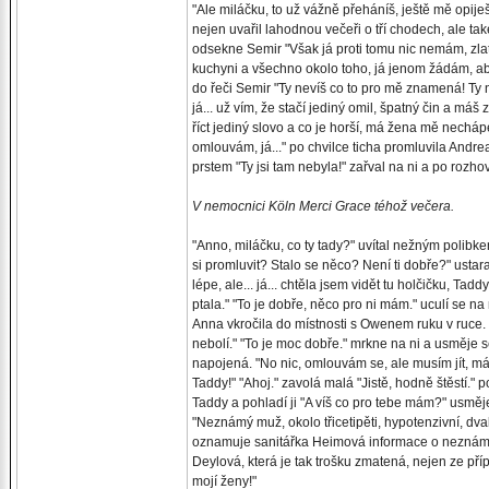
"Ale miláčku, to už vážně přeháníš, ještě mě opije
nejen uvařil lahodnou večeři o tří chodech, ale také
odsekne Semir "Však já proti tomu nic nemám, zla
kuchyni a všechno okolo toho, já jenom žádám, abys 
do řeči Semir "Ty nevíš co to pro mě znamená! Ty n
já... už vím, že stačí jediný omil, špatný čin a máš 
říct jediný slovo a co je horší, má žena mě nechápe!
omlouvám, já..." po chvilce ticha promluvila Andrea
prstem "Ty jsi tam nebyla!" zařval na ni a po roz
V nemocnici Köln Merci Grace téhož večera.
"Anno, miláčku, co ty tady?" uvítal nežným polibke
si promluvit? Stalo se něco? Není ti dobře?" ustara
lépe, ale... já... chtěla jsem vidět tu holčičku, Ta
ptala." "To je dobře, něco pro ni mám." uculí se n
Anna vkročila do místnosti s Owenem ruku v ruce.
nebolí." "To je moc dobře." mrkne na ni a usměje s
napojená. "No nic, omlouvám se, ale musím jít, má
Taddy!" "Ahoj." zavolá malá "Jistě, hodně štěstí.
Taddy a pohladí ji "A víš co pro tebe mám?" usmě
"Neznámý muž, okolo třicetipěti, hypotenzivní, dvak
oznamuje sanitářka Heimová informace o neznámé
Deylová, která je tak trošku zmatená, nejen ze pří
mojí ženy!"