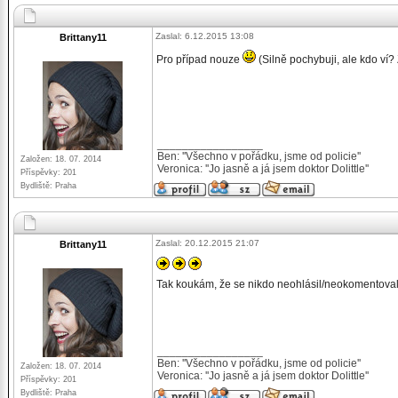
Zaslal: 6.12.2015 13:08
Brittany11
Pro případ nouze
(Silně pochybuji, ale kdo ví?
_________________
Ben: ''Všechno v pořádku, jsme od policie''
Založen: 18. 07. 2014
Veronica: ''Jo jasně a já jsem doktor Dolittle''
Příspěvky: 201
Bydliště: Praha
Zaslal: 20.12.2015 21:07
Brittany11
Tak koukám, že se nikdo neohlásil/neokomentoval,
_________________
Ben: ''Všechno v pořádku, jsme od policie''
Založen: 18. 07. 2014
Veronica: ''Jo jasně a já jsem doktor Dolittle''
Příspěvky: 201
Bydliště: Praha