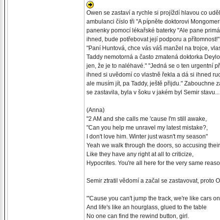
Owen se zastaví a rychle si projíždí hlavou co uděl
ambulanci číslo tři "A pípněte doktorovi Mongomerio
panenky pomocí lékařské baterky "Ale pane primář
ihned, bude potřebovat její podporu a přítomnost!" 
"Paní Huntová, chce vás váš manžel na trojce, vlas
Taddy nemotorná a často zmatená doktorka Deylová "
jen, že je to naléhavé." "Jedná se o ten urgentní p
ihned si uvědomí co vlastně řekla a dá si ihned ru
ale musím jít, pa Taddy, ještě přijdu." Zabouchne 
se zastavila, byla v šoku v jakém byl Semir stavu..
(Anna)
"2 AM and she calls me 'cause I'm still awake,
"Can you help me unravel my latest mistake?,
I don't love him. Winter just wasn't my season"
Yeah we walk through the doors, so accusing thei
Like they have any right at all to criticize,
Hypocrites. You're all here for the very same reas
Semir ztratil vědomí a začal se zastavovat, proto
"'Cause you can't jump the track, we're like cars o
And life's like an hourglass, glued to the table
No one can find the rewind button, girl.