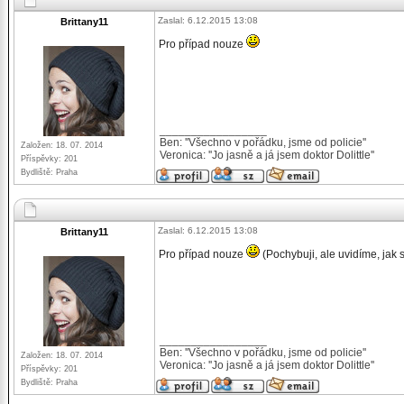
Zaslal: 6.12.2015 13:08
Brittany11
Pro případ nouze
_________________
Ben: ''Všechno v pořádku, jsme od policie''
Založen: 18. 07. 2014
Veronica: ''Jo jasně a já jsem doktor Dolittle''
Příspěvky: 201
Bydliště: Praha
Zaslal: 6.12.2015 13:08
Brittany11
Pro případ nouze
(Pochybuji, ale uvidíme, jak
_________________
Ben: ''Všechno v pořádku, jsme od policie''
Založen: 18. 07. 2014
Veronica: ''Jo jasně a já jsem doktor Dolittle''
Příspěvky: 201
Bydliště: Praha