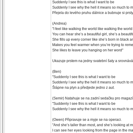
Suddenly I see this is what I want to be
Suddenly I see why the hell it means so much to 
Přejela do levého pruhu dálnice a bubnuje si prsty
(Andrea)
"I feel like walking the world like walking the world
You can hear she’s a beautiful girl, she’s a beautifu
She fills up every corner like she’s born in black 
Makes you feel warmer when you’re trying to re
She likes to leave you hanging on her word"
Ukazuje prstem na jedny svatební šaty a srovnává je
(Ben)
"Suddenly I see this is what I want to be
Suddenly I see why the hell it means so much to 
Šlápne na plyn a předjede jedno z aut.
(Semir) Natahuje se na zadní sedačku pro magazín
"Suddenly I see this is what I want to be
Suddenly I see why the hell it means so much to 
(Owen) Připravuje se a myje se na operaci.
"And she’s taller than most, and she’s looking at 
I can see her eyes looking from the page in the m