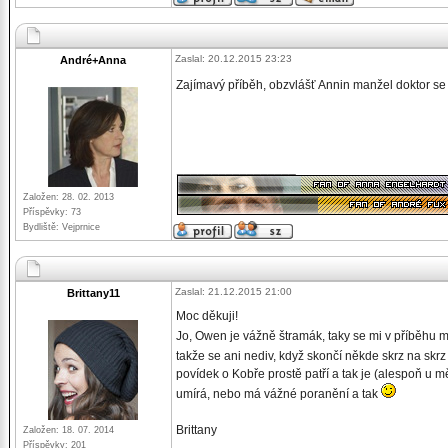
Zaslal: 20.12.2015 23:23
André+Anna
Zajímavý příběh, obzvlášť Annin manžel doktor se 
_________________
Založen: 28. 02. 2013
Příspěvky: 73
Bydliště: Vejprnice
Zaslal: 21.12.2015 21:00
Brittany11
Moc děkuji!
Jo, Owen je vážně štramák, taky se mi v příběhu mo
takže se ani nediv, když skončí někde skrz na sk
povídek o Kobře prostě patří a tak je (alespoň u m
umírá, nebo má vážné poranění a tak
Brittany
Založen: 18. 07. 2014
Příspěvky: 201