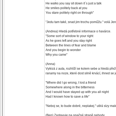
He walks you say sit down it´s just a talk
He smiles politely back at you
You stare politely right on through"
"Jedu tam také, snad jim trochu pomůžu." volá Je
(Andrea) Hledá potřebné informace o havárce.
"Some sort of window to your right
As he goes left and you stay right
Between the lines of fear and blame
And you begin to wonder
Why you came"
(Anna)
Vylézá z auta, rozhlíží se kolem sebe a hledá př
ranamy na noze, které dost silně krvácí, ihned se j
"Where did I go wrong, I lost a friend
Somewhere along in the bitterness
And I would have stayed up with you all night
Had I known how to save a life"
"Neboj se, to bude dobré, neplakej." utírá slzy mal
(Ben) Zastavuje na opačné straně nehody.