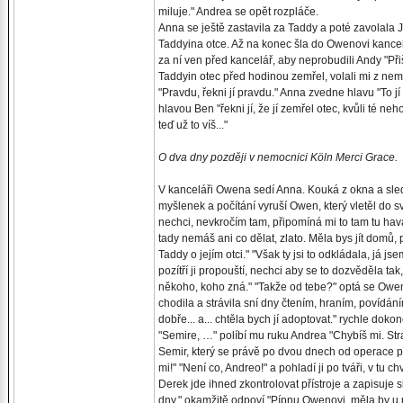
miluje." Andrea se opět rozpláče.
Anna se ještě zastavila za Taddy a poté zavolala 
Taddyina otce. Až na konec šla do Owenovi kancel
za ní ven před kancelář, aby neprobudili Andy "Při
Taddyin otec před hodinou zemřel, volali mi z nemo
"Pravdu, řekni jí pravdu." Anna zvedne hlavu "To jí 
hlavou Ben "řekni jí, že jí zemřel otec, kvůli té n
teď už to víš..."
O dva dny později v nemocnici Köln Merci Grace.
V kanceláři Owena sedí Anna. Kouká z okna a sleduje, 
myšlenek a počítání vyruší Owen, který vletěl do
nechci, nevkročím tam, připomíná mi to tam tu hav
tady nemáš ani co dělat, zlato. Měla bys jít domů, 
Taddy o jejím otci." "Však ty jsi to odkládala, já js
pozítří ji propouští, nechci aby se to dozvěděla tak,
někoho, koho zná." "Takže od tebe?" optá se Owen 
chodila a strávila sní dny čtením, hraním, povídáním
dobře... a... chtěla bych jí adoptovat." rychle dok
"Semire, …" políbí mu ruku Andrea "Chybíš mi. Strašn
Semir, který se právě po dvou dnech od operace pr
mi!" "Není co, Andreo!" a pohladí ji po tváři, v tu
Derek jde ihned zkontrolovat přístroje a zapisuje
dny." okamžitě odpoví "Pípnu Owenovi, měla by u n