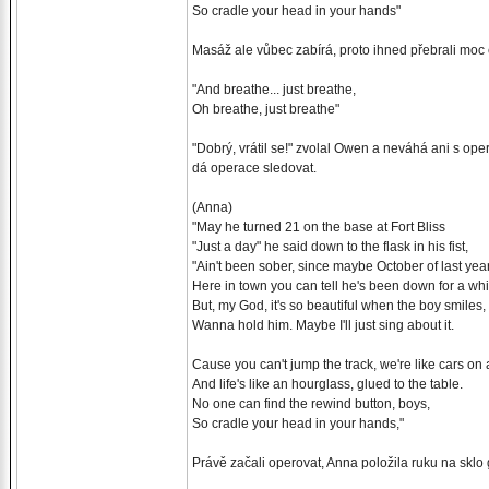
So cradle your head in your hands"
Masáž ale vůbec zabírá, proto ihned přebrali moc e
"And breathe... just breathe,
Oh breathe, just breathe"
"Dobrý, vrátil se!" zvolal Owen a neváhá ani s ope
dá operace sledovat.
(Anna)
"May he turned 21 on the base at Fort Bliss
"Just a day" he said down to the flask in his fist,
"Ain't been sober, since maybe October of last year
Here in town you can tell he's been down for a whi
But, my God, it's so beautiful when the boy smiles,
Wanna hold him. Maybe I'll just sing about it.
Cause you can't jump the track, we're like cars on 
And life's like an hourglass, glued to the table.
No one can find the rewind button, boys,
So cradle your head in your hands,"
Právě začali operovat, Anna položila ruku na sklo 