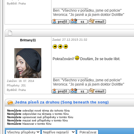
Bydliště: Praha
_________________
Ben: ''Všechno v pořádku, jsme od policie''
Veronica: ''Jo jasně a já jsem doktor Dolittle''
Zaslal: 27.12.2015 21:32
Brittany11
Pokračování!
Doufám, že se bude líbit.
_________________
Ben: ''Všechno v pořádku, jsme od policie''
Založen: 18. 07. 2014
Veronica: ''Jo jasně a já jsem doktor Dolittle''
Příspěvky: 201
Bydliště: Praha
Jedna píseň za druhou (Song beneath the song)
Nemůžete
odesílat nové téma do tohoto fóra
Nemůžete
odpovídat na témata v tomto fóru
Nemůžete
upravovat své příspěvky v tomto fóru
Nemůžete
mazat své příspěvky v tomto fóru
Nemůžete
hlasovat v tomto fóru