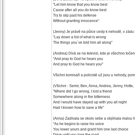
"Let him know that you know best
Cause after all you do know best
Try to slip past his defense
Without granting innocence"
(Jenny) Je právě na půlce cesty k nehodě, v zádu v
"Lay down a list of what is wrong
The things you´ve told him all along"
(Andrea) Dívá se na televizi, kde je všechno točeno
"And pray to God he hears you
And pray to God he hears you"
Všichni komisaři a policisté už jsou u nehody, pomá
(Všichni - Semir, Ben, Anna, Andrea, Jenny, Hotte,
"Where did I go wrong, I lost a friend
Somewhere along in the bitterness
And I would have stayed up with you all night
Had I known how to save a life"
(Anna) Zadívala se okolo sebe a objímala malou ho
"As he begins to raise his voice
You lower yours and grant him one last choice
Drive until you lose the road