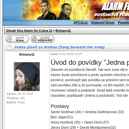
AFC11.cz
Diskusní fórum
Pravidl
Obsah fóra Alarm für Cobra 11
»
Brittany11
Jedna píseň za druhou (Song beneath the song)
Zaslal: 6.12.2015 13:07
Brittany11
Úvod do povídky "Jedna 
Zdravím mí povídkový čtenáři. Tak sem zase něco h
název, bude písničková a proto vyzívám všechny n
proslov), poněvadž tato povídka se písněmi sem ta
vám povídka zlíbí a že pochopíte, co tím myslím. 
chumelec vztahů a podobně. Snad také oceníte moj
Založen: 18. 07. 2014
charakter, popřípadě i jména a podobně). Toď vše 
Příspěvky: 201
Bydliště: Praha
Postavy
Semir Gerkhan (34) + Andrea Gerkhanová (32)
Ben Jäger(31)
Anna Huntová (35) + Owen Hunt (37)
Jenny Dorn (29) + Derek Montgomery(32)