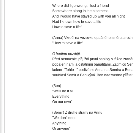
Where did I go wrong, I lost a friend
Somewhere along in the bitterness
And I would have stayed up with you all night
Had I known how to save a life
How to save a life"
(Anna) Vkročí na vozovku opačného směru a rozhl
"How to save a life"
O hodinu později.
Před nemocnici přijíždí první sanitky s těžce zran
popáleninami a ostatními banalitami. Zatím co Se
kolem. "Tohle..." podívá se Anna na Semira a Bena "B
souhlasí Semir a Ben kývá. Ben nadzvedne přátels
(Ben)
"We'll do it all
Everything
On our own"
(Semir) Z druhé strany na Annu.
"We don't need
Anything
Or anyone"