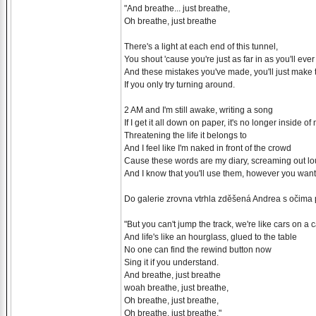
"And breathe... just breathe,
Oh breathe, just breathe
There's a light at each end of this tunnel,
You shout 'cause you're just as far in as you'll ever
And these mistakes you've made, you'll just make
If you only try turning around.
2 AM and I'm still awake, writing a song
If I get it all down on paper, it's no longer inside of
Threatening the life it belongs to
And I feel like I'm naked in front of the crowd
Cause these words are my diary, screaming out l
And I know that you'll use them, however you want
Do galerie zrovna vtrhla zděšená Andrea s očima p
"But you can't jump the track, we're like cars on a 
And life's like an hourglass, glued to the table
No one can find the rewind button now
Sing it if you understand.
And breathe, just breathe
woah breathe, just breathe,
Oh breathe, just breathe,
Oh breathe, just breathe."