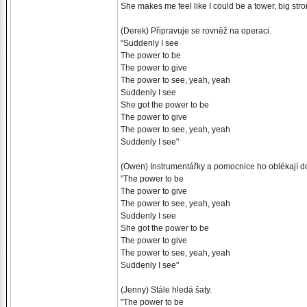
She makes me feel like I could be a tower, big str
(Derek) Připravuje se rovněž na operaci.
"Suddenly I see
The power to be
The power to give
The power to see, yeah, yeah
Suddenly I see
She got the power to be
The power to give
The power to see, yeah, yeah
Suddenly I see"
(Owen) Instrumentářky a pomocnice ho oblékají d
"The power to be
The power to give
The power to see, yeah, yeah
Suddenly I see
She got the power to be
The power to give
The power to see, yeah, yeah
Suddenly I see"
(Jenny) Stále hledá šaty.
"The power to be