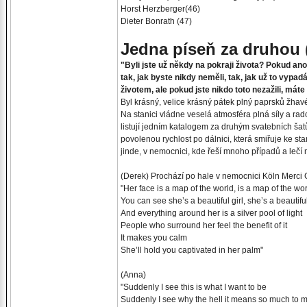
Horst Herzberger(46)
Dieter Bonrath (47)
Jedna píseň za druhou 
"Byli jste už někdy na pokraji života? Pokud ano,
tak, jak byste nikdy neměli, tak, jak už to vypa
životem, ale pokud jste nikdo toto nezažili, máte 
Byl krásný, velice krásný pátek plný paprsků žhav
Na stanici vládne veselá atmosféra plná síly a rad
listují jedním katalogem za druhým svatebních ša
povolenou rychlost po dálnici, která smiřuje ke 
jinde, v nemocnici, kde řeší mnoho případů a lečí 
(Derek) Prochází po hale v nemocnici Köln Merci
"Her face is a map of the world, is a map of the wo
You can see she’s a beautiful girl, she’s a beautiful
And everything around her is a silver pool of light
People who surround her feel the benefit of it
It makes you calm
She’ll hold you captivated in her palm"
(Anna)
"Suddenly I see this is what I want to be
Suddenly I see why the hell it means so much to 