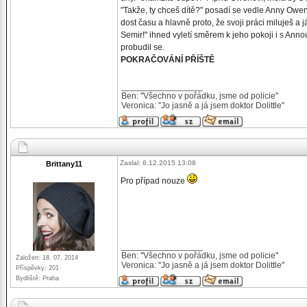
"Takže, ty chceš dítě?" posadí se vedle Anny Owen 
dost času a hlavně proto, že svoji práci miluješ a j
Semir!" ihned vyletí směrem k jeho pokoji i s Ann
probudil se.
POKRAČOVÁNÍ PŘÍŠTĚ
_________________
Ben: ''Všechno v pořádku, jsme od policie''
Veronica: ''Jo jasně a já jsem doktor Dolittle''
Zaslal: 6.12.2015 13:08
Brittany11
Pro případ nouze
_________________
Ben: ''Všechno v pořádku, jsme od policie''
Založen: 18. 07. 2014
Veronica: ''Jo jasně a já jsem doktor Dolittle''
Příspěvky: 201
Bydliště: Praha