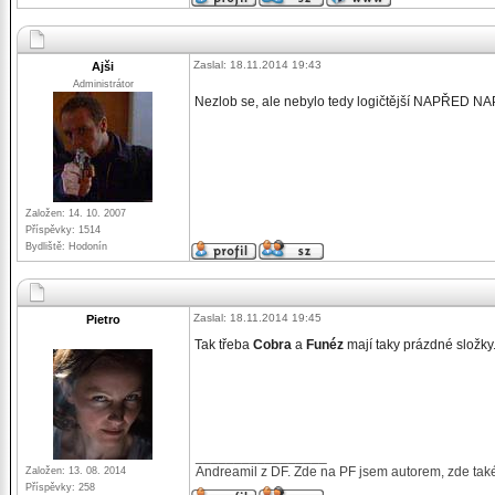
Zaslal: 18.11.2014 19:43
Ajši
Administrátor
Nezlob se, ale nebylo tedy logičtější NAPŘED NA
Založen: 14. 10. 2007
Příspěvky: 1514
Bydliště: Hodonín
Zaslal: 18.11.2014 19:45
Pietro
Tak třeba
Cobra
a
Funéz
mají taky prázdné složky.
_________________
Andreamil z DF. Zde na PF jsem autorem, zde také
Založen: 13. 08. 2014
Příspěvky: 258