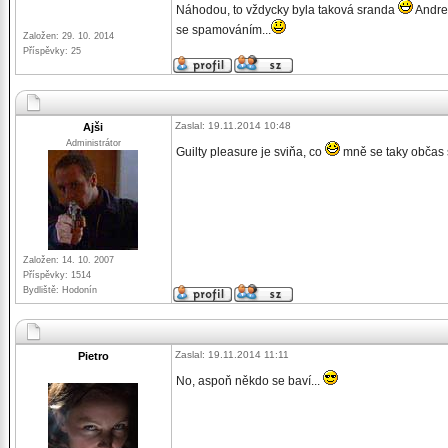
Náhodou, to vždycky byla taková sranda
Andrea
se spamováním...
Založen: 29. 10. 2014
Příspěvky: 25
Zaslal: 19.11.2014 10:48
Ajši
Administrátor
Guilty pleasure je sviňa, co
mně se taky občas 
Založen: 14. 10. 2007
Příspěvky: 1514
Bydliště: Hodonín
Zaslal: 19.11.2014 11:11
Pietro
No, aspoň někdo se baví...