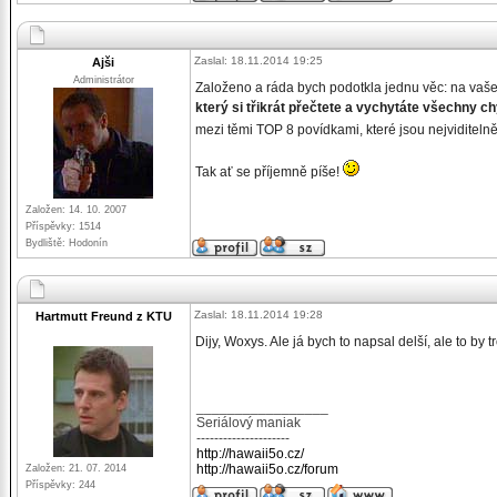
Zaslal: 18.11.2014 19:25
Ajši
Administrátor
Založeno a ráda bych podotkla jednu věc: na vaše
který si třikrát přečtete a vychytáte všechny 
mezi těmi TOP 8 povídkami, které jsou nejviditelně
Tak ať se příjemně píše!
Založen: 14. 10. 2007
Příspěvky: 1514
Bydliště: Hodonín
Zaslal: 18.11.2014 19:28
Hartmutt Freund z KTU
Dijy, Woxys. Ale já bych to napsal delší, ale to by 
_________________
Seriálový maniak
---------------------
http://hawaii5o.cz/
http://hawaii5o.cz/forum
Založen: 21. 07. 2014
Příspěvky: 244