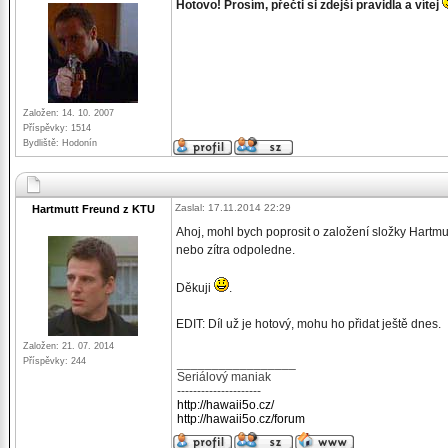
Hotovo! Prosím, přečti si zdejší pravidla a vítej
Založen: 14. 10. 2007
Příspěvky: 1514
Bydliště: Hodonín
Zaslal: 17.11.2014 22:29
Hartmutt Freund z KTU
Ahoj, mohl bych poprosit o založení složky Hartmut
nebo zítra odpoledne.
Děkuji
.
EDIT: Díl už je hotový, mohu ho přidat ještě dnes.
Založen: 21. 07. 2014
Příspěvky: 244
_________________
Seriálový maniak
---------------------
http://hawaii5o.cz/
http://hawaii5o.cz/forum