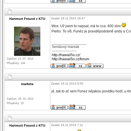
Zaslal: 18.11.2014 19:47
Hartmutt Freund z KTU
Wox: Už jsem to napsal, má to cca. 400 slov
Pietro: To víš, Funéz je pravděpodobně andy a Co
_________________
Seriálový maniak
---------------------
http://hawaii5o.cz/
http://hawaii5o.cz/forum
Založen: 21. 07. 2014
Příspěvky: 244
Zaslal: 19.11.2014 6:50
marketa
jé, tak to ať sem Funez nějakou povídku hodí..u An
Založen: 29. 10. 2014
Příspěvky: 25
Zaslal: 19.11.2014 7:11
Hartmutt Freund z KTU