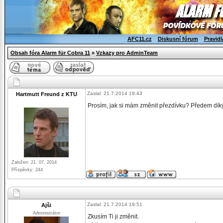
AFC11.cz
Diskusní fórum
Pravidl
Obsah fóra Alarm für Cobra 11
»
Vzkazy pro AdminTeam
Zaslal: 21.7.2014 19:43
Hartmutt Freund z KTU
Prosím, jak si mám změnit přezdívku? Předem díky
Založen: 21. 07. 2014
Příspěvky: 244
Zaslal: 21.7.2014 19:51
Ajši
Administrátor
Zkusím Ti ji změnit.