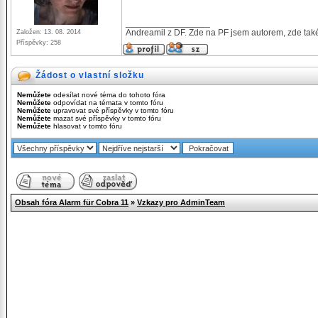
_________________
Andreamil z DF. Zde na PF jsem autorem, zde také
Založen: 13. 08. 2014
Příspěvky: 258
Žádost o vlastní složku
Nemůžete
odesílat nové téma do tohoto fóra
Nemůžete
odpovídat na témata v tomto fóru
Nemůžete
upravovat své příspěvky v tomto fóru
Nemůžete
mazat své příspěvky v tomto fóru
Nemůžete
hlasovat v tomto fóru
Obsah fóra Alarm für Cobra 11
»
Vzkazy pro AdminTeam