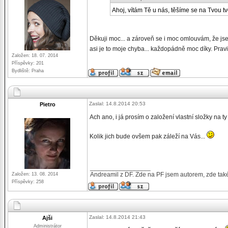
Ahoj, vítám Tě u nás, těšíme se na Tvou t
Děkuji moc... a zároveň se i moc omlouvám, že js
asi je to moje chyba... každopádně moc díky. Pravi
Založen: 18. 07. 2014
Příspěvky: 201
Bydliště: Praha
Zaslal: 14.8.2014 20:53
Pietro
Ach ano, i já prosím o založení vlastní složky na 
Kolik jich bude ovšem pak záleží na Vás...
_________________
Andreamil z DF. Zde na PF jsem autorem, zde také
Založen: 13. 08. 2014
Příspěvky: 258
Zaslal: 14.8.2014 21:43
Ajši
Administrátor