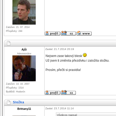
Založen: 21. 07. 2014
Příspěvky: 244
Zaslal: 21.7.2014 20:19
Ajši
Administrátor
Nejsem zase takový blesk
Už jsem ti změnila přezdívku i založila složku.
Prosím, přečti si pravidla!
Založen: 14. 10. 2007
Příspěvky: 1514
Bydliště: Hodonín
Složka
Zaslal: 23.7.2014 11:14
Brittany11
Všelicos napsal: