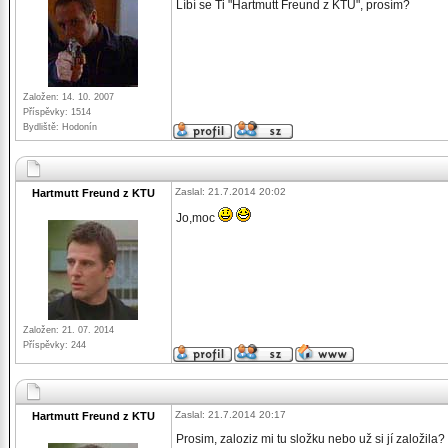
Líbí se Ti "Hartmutt Freund z KTU", prosím?
Založen: 14. 10. 2007
Příspěvky: 1514
Bydliště: Hodonín
Zaslal: 21.7.2014 20:02
Hartmutt Freund z KTU
Jo,moc
Založen: 21. 07. 2014
Příspěvky: 244
Zaslal: 21.7.2014 20:17
Hartmutt Freund z KTU
Prosim, zaloziz mi tu složku nebo už si jí založila?