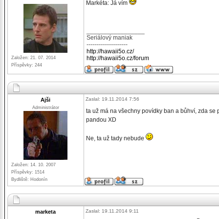
Markéta: Já vím
_________________
Seriálový maniak
---------------------
http://hawaii5o.cz/
http://hawaii5o.cz/forum
Založen: 21. 07. 2014
Příspěvky: 244
Zaslal: 19.11.2014 7:56
Ajši
Administrátor
ta už má na všechny povídky ban a bůhví, zda se p
pandou XD
Ne, ta už tady nebude
Založen: 14. 10. 2007
Příspěvky: 1514
Bydliště: Hodonín
Zaslal: 19.11.2014 9:11
marketa