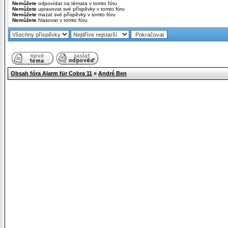
Nemůžete
odpovídat na témata v tomto fóru
Nemůžete
upravovat své příspěvky v tomto fóru
Nemůžete
mazat své příspěvky v tomto fóru
Nemůžete
hlasovat v tomto fóru
Obsah fóra Alarm für Cobra 11
»
André Ben