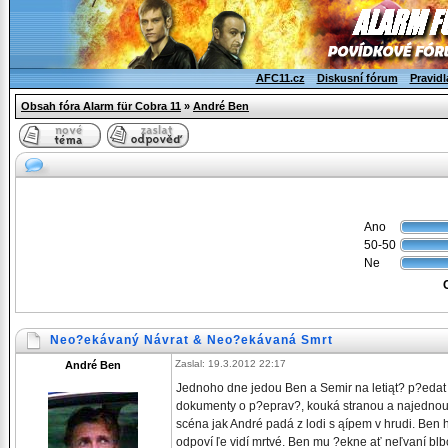
AFC11.cz
Diskusní fórum
Pravidl
Obsah fóra Alarm für Cobra 11
»
André Ben
Ano
50-50
Ne
Neo?ekávaný Návrat & Neo?ekávaná Smrt
Zaslal: 19.3.2012 22:17
André Ben
Jednoho dne jedou Ben a Semir na letiąt? p?edat zl
dokumenty o p?eprav?, kouká stranou a najednou s
scéna jak André padá z lodi s ąípem v hrudi. Ben 
odpoví ľe vidí mrtvé. Ben mu ?ekne ať neľvaní bl