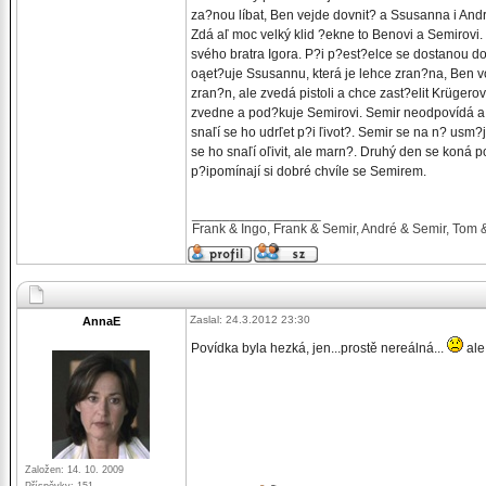
za?nou líbat, Ben vejde dovnit? a Ssusanna i An
Zdá aľ moc velký klid ?ekne to Benovi a Semirovi.
svého bratra Igora. P?i p?est?elce se dostanou do
oąet?uje Ssusannu, která je lehce zran?na, Ben vo
zran?n, ale zvedá pistoli a chce zast?elit Krüger
zvedne a pod?kuje Semirovi. Semir neodpovídá a 
snaľí se ho udrľet p?i ľivot?. Semir se na n? us
se ho snaľí oľivit, ale marn?. Druhý den se koná
p?ipomínají si dobré chvíle se Semirem.
_________________
Frank & Ingo, Frank & Semir, André & Semir, Tom &
Zaslal: 24.3.2012 23:30
AnnaE
Povídka byla hezká, jen...prostě nereálná...
ale
Založen: 14. 10. 2009