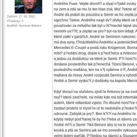
Andrého Fuxe. Vejde dovnit? a slyąí n?jaké zvuky n
na zem a zdá se mu ľe ten hlas zná. Muľ ?ekne ať s
André dá pistoli do pouzdra a Semir se ho zeptá ja
Založen: 17. 03. 2012
vąechno ?ekne. Andrého naąli dv? dívky které se tam
Příspěvky: 0
povaľován za mrtvého tak byl u N?mecké tajné slu
Bydliště: Nymburk-Bobnice
nemohl uv??it, a zeptal se pro? byl na tom letiąti
které zatkl v garáľích. André se Semirem nakone
má dva syny, t?ináctiletého Andrého a jedenáctile
Mercedes E-Coupé a podá ruku Krügerové, Bonrath
míst? p?edání drog, dojde k p?est?elce a Antonov
a jedou za dodávkou ve které je Semir. P?i honi?ce 
dostane posledního tak p?enechá ?ízení Benovi, v
posledního mafiána, ten na n?j vytáhne n?ľ, Andréh
mafiána do hlavy. André rozpoutá Semira a vyhodí
André a Semir vysko?í z dodávky na kapotu Merc
Kdyľ dorazí na sluľebnu zjistí ľe Antonov je na s
muľ? které zast?elili, na místo kde má být informá
autem, které odtamtud vyjelo. Po dlouhé honi?ce n
zastaví protoľe si myslí ľe uľ to nedokáľe p?esko?
odrovná. Zabiják je pry?. Ben k?i?í na Andrého ľe
kdyby nebyl pod?lanej ľe by ho t?eba uľ dávno zatk
André ml?í a Semir ?íká Benovi aby si na to zvyknul
kouká a ptá se Semira jak se mu povedlo vykoupat 
velmi dobrý parťák. P?ijedou na stanici a Ssusann