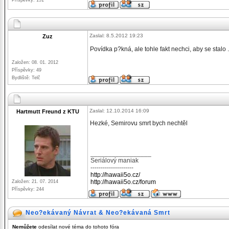
Příspěvky: 151
Zaslal: 8.5.2012 19:23
Zuz
Povídka p?kná, ale tohle fakt nechci, aby se stalo ..
Založen: 08. 01. 2012
Příspěvky: 49
Bydliště: Telč
Zaslal: 12.10.2014 16:09
Hartmutt Freund z KTU
Hezké, Semirovu smrt bych nechtěl
_________________
Seriálový maniak
---------------------
http://hawaii5o.cz/
http://hawaii5o.cz/forum
Založen: 21. 07. 2014
Příspěvky: 244
Neo?ekávaný Návrat & Neo?ekávaná Smrt
Nemůžete
odesílat nové téma do tohoto fóra