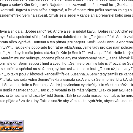
 Jäger a šéfová Kim Krügerová. Najednou mu zazvonil telefon, zvedl ho. ,,Gerkhan pr
alo komisaři Jägrovi a komisařce Krügrové, a že vám tam zítra pošlu nového kolegu a
dente" řekl Semir a zavěsil. Chvíli ještě seděl v kanceláři a přemýšlel koho sem p
i a snídala. ,,Dobré ráno" řekl André a šel si udělat kávu. ,,Dobré ráno André" řekl
diny už oba společně stáli před budovou dálniční policie. ,,Tak jdeme" řekl André v
nrath něco vyprávěl Hottemu a ten přitom jedl bagetu. Když uviděli Annu a Andrého b
i mrtvý?" ,, Tak pěkně popořadě Bonrathe řekla Anna. Jsme tady protože nám policejní
m." ,, A teď bych měla jednu otázku já. Kde je Semir?" ,, Asi zaspal" řekl Hotte kt
o Andrém mu nic neříkejte, chceme přece aby byl překvapený ne?" ,,Jasně šéfová" ře
 telefon Semir sebou trhnul a zvedl ho. ,,Semire prosím tě kde jsi?" ozval se Susanni
e se oblékl a spěchal na služebnu, byl tam asi za deset minut. ,,Tak co už jsou tady?
r. ,,Jo tak ti jsou v šéfovské kanceláři" řekla Susanna. A Semir tedy zamířil ke kan
?" ,,Taky vás ráda vidím Semire" řekla a usmála se. Ale to už Semir přišel blíž k Andr
šli i Susanna, Hotte a Bonrath, a André jim všechno vyprávěl jak to všechno přežil , t
 dobře nashledanou." ,, Tak kluci vypadá to že máte výjezd." ,,Tak co parťáku jedeš?
e možná tě nechám řídit zpátky" řekl Semir. ,,Tak to se budu muset modlit abys ho ne
to přijde až za dva dny. Tak se snažte aby vám trochu vydrželo, abych vám nemusel