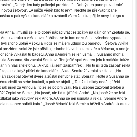
osím". ,,Dobrý den tady policejní prezident". ,,Dobrý den pane prezidente".
 i novou šéfovou". ,,A můžu vědět kdo to je?" ,,Nechte se překvapit pane
ošlou a pak vyšel z kanceláře a oznámil všem že zítra přijde nový kolega a
a Anna, ,,myslíš že je to dobrý nápad vrátit se zpátky na dálniční?" Zeptala se.
zal Annu za ruku a vešli dovnitř. Vůbec se to tam nezměnilo, všechno vypadalo
yli z toho úplně v šoku a Hotte se málem udusil tou bagetou.,, Šéfová vykřikl
 prezident volal že jste přišli o jednoho hlavního komisaře a šéfovou, a ano je
erý konečně vykašlal tu bagetu. Anna s Andrém se jen usmáli. ,,Susanno mohla
kla Susanna, šla zavolat Semirovi. Ten ještě spal Andrea jela k rodičům takže
n hlas z telefonu. ,,A kruci já jsem zaspal" řekl. ,,No to jsi teda zaspal" řekla
" zeptal se když přišel do kanceláře. ,,A kdo Semire?" zeptal se Hotte. ,,No
celáři zaklepal otevřel dveře a zůstal nehybně stát. Bonrath, Hotte a Susanna se
ému chvili na sebe koukali, a pak se objali. ,, To už mi nikdy nedělej" řekl
o jak přijel za Annou a i to že se potom vzali. Na služebně zazvonil telefon a
" Zeptal se Semir. ,,No jasně, ale řídím já" řekl André. ,,No jasně že ne řekl
rozflákal jako vždycky" řekl André. A Anna se jen usmála a řekla ,,Semire André
a nakonec pořídit kola." ,,Jasně šéfová" řekl Semir a běželi s Andrém k autu a