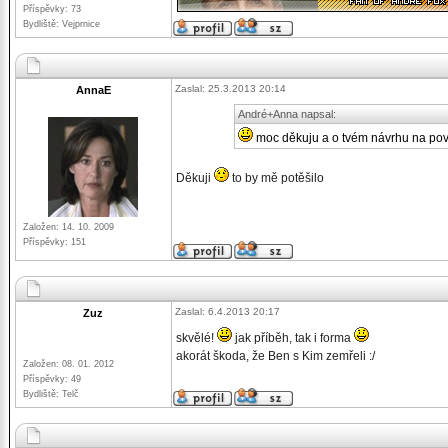
Příspěvky: 73
Bydliště: Vejprnice
Zaslal: 25.3.2013 20:14
AnnaE
André+Anna napsal:
moc děkuju a o tvém návrhu na pov
Děkuji
to by mě potěšilo
Založen: 14. 10. 2009
Příspěvky: 151
Zaslal: 6.4.2013 20:17
Zuz
skvělé!
jak příběh, tak i forma
akorát škoda, že Ben s Kim zemřeli :/
Založen: 08. 01. 2012
Příspěvky: 49
Bydliště: Telč