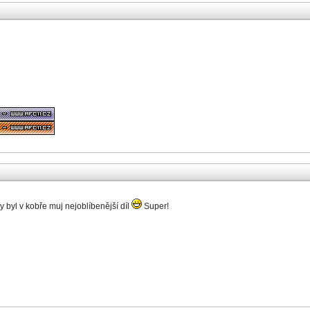
byl v kobře muj nejoblíbenější díl
Super!