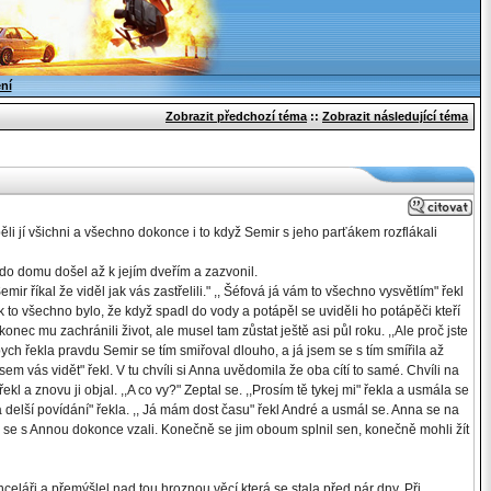
ení
Zobrazit předchozí téma
::
Zobrazit následující téma
ěli jí všichni a všechno dokonce i to když Semir s jeho parťákem rozflákali
l do domu došel až k jejím dveřím a zazvonil.
emir říkal že viděl jak vás zastřelili." ,, Šéfová já vám to všechno vysvětlím" řekl
k to všechno bylo, že když spadl do vody a potápěl se uviděli ho potápěči kteří
nec mu zachránili život, ale musel tam zůstat ještě asi půl roku. ,,Ale proč jste
abych řekla pravdu Semir se tím smiřoval dlouho, a já jsem se s tím smířila až
sem vás vidět" řekl. V tu chvíli si Anna uvědomila že oba cítí to samé. Chvíli na
" řekl a znovu ji objal. ,,A co vy?" Zeptal se. ,,Prosím tě tykej mi" řekla a usmála se
e na delší povídání" řekla. ,, Já mám dost času" řekl André a usmál se. Anna se na
ců se s Annou dokonce vzali. Konečně se jim oboum splnil sen, konečně mohli žít
nceláři a přemýšlel nad tou hroznou věcí která se stala před pár dny. Při