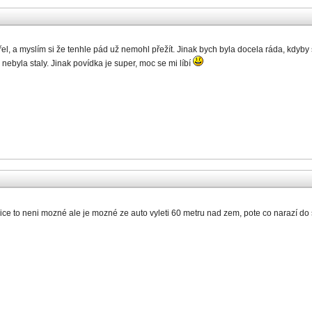
l, a myslím si že tenhle pád už nemohl přežít. Jinak bych byla docela ráda, kdyby 
nebyla staly. Jinak povídka je super, moc se mi líbí
 Sice to neni mozné ale je mozné ze auto vyleti 60 metru nad zem, pote co narazí d