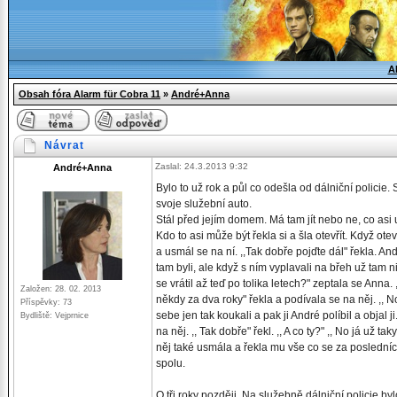
A
Obsah fóra Alarm für Cobra 11
»
André+Anna
Návrat
Zaslal: 24.3.2013 9:32
André+Anna
Bylo to už rok a půl co odešla od dálniční policie
svoje služební auto.
Stál před jejím domem. Má tam jít nebo ne, co asi 
Kdo to asi může být řekla si a šla otevřít. Když otev
a usmál se na ní. ,,Tak dobře pojďte dál" řekla. An
tam byli, ale když s ním vyplavali na břeh už tam n
se vrátil až teď po tolika letech?" zeptala se Anna.
Založen: 28. 02. 2013
někdy za dva roky" řekla a podívala se na něj. ,, No
Příspěvky: 73
sebe jen tak koukali a pak ji André políbil a objal ji
Bydliště: Vejprnice
na něj. ,, Tak dobře" řekl. ,, A co ty?" ,, No já už
něj také usmála a řekla mu vše co se za posledníc
spolu.
O tři roky později. Na služebně dálniční policie by