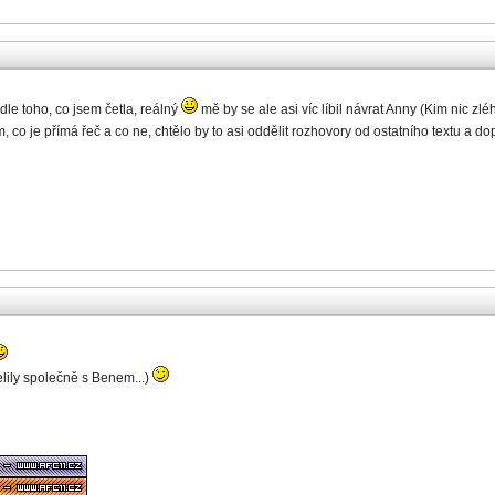
dle toho, co jsem četla, reálný
mě by se ale asi víc líbil návrat Anny (Kim nic zl
 co je přímá řeč a co ne, chtělo by to asi oddělit rozhovory od ostatního textu a d
elily společně s Benem...)