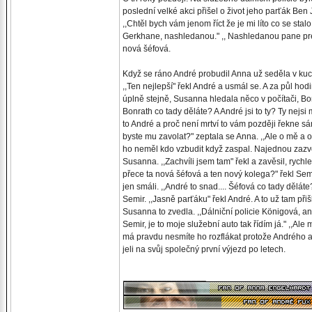
poslední velké akci přišel o život jeho parťák Ben
,,Chtěl bych vám jenom říct že je mi líto co se st
Gerkhane, nashledanou." ,, Nashledanou pane prezi
nová šéfová.
Když se ráno André probudil Anna už seděla v kuchyn
,,Ten nejlepší" řekl André a usmál se. A za půl ho
úplně stejně, Susanna hledala něco v počítači, Bo
Bonrath co tady děláte? A André jsi to ty? Ty nejs
to André a proč není mrtví to vám později řekne sá
byste mu zavolat?" zeptala se Anna. ,,Ale o mě a 
ho neměl kdo vzbudit když zaspal. Najednou zazvonil
Susanna. ,,Zachvíli jsem tam" řekl a zavěsil, rychl
přece ta nová šéfová a ten nový kolega?" řekl Semi
jen smáli. ,,André to snad.... Šéfová co tady děláte
Semir. ,,Jasně parťáku" řekl André. A to už tam při
Susanna to zvedla. ,,Dálniční policie Königová, ano
Semir, je to moje služební auto tak řídím já." ,,Al
má pravdu nesmíte ho rozflákat protože Andrého au
jeli na svůj společný první výjezd po letech.
_________________