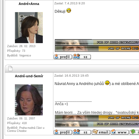
Zaslal: 7.4.2013 9:20
André+Anna
Děkuji
_________________
Založen: 28. 02. 2013
Příspěvky: 73
Bydliště: Vejprnice
Zaslal: 16.6.2013 19:45
André-und-Semír
Návrat Anny a Andrého juhůů
) a mé oblíbené 
_________________
Anča =)
Mám teorii.... Za vším hledej drogy... *svatoušský 
Založen: 09. 11. 2007
Příspěvky: 418
Bydliště: Praha-nudná část u
Centra Chodov