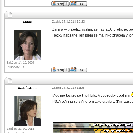
Zaslal: 24.3.2013 10:23
AnnaE
Zajímavý příběh...myslím, že návrat Andrého je, po
Hezky napsané, jen jsem se malinko ztrácela v tom,
Založen: 14. 10. 2009
Příspěvky: 151
Zaslal: 24.3.2013 11:35
André+Anna
Moc mě těší že se ti to líbilo. A uvozovky doplním
PS: Ale Anna se s Andrém také vrátila... (Kim zastř
_________________
Založen: 28. 02. 2013