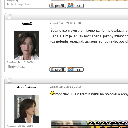
Příspěvky: 73
Bydliště: Vejprnice
Zaslal: 24.3.2013 23:06
AnnaE
Špatně jsem svůj první komentář formulovala....náv
Bena a Kim je jen tak naznačená, jakoby mimoch
(už nebudu rejpat, jak už jsem jednou řekla, povídka 
Založen: 14. 10. 2009
Příspěvky: 151
Zaslal: 25.3.2013 17:16
André+Anna
moc děkuju a o tvém návrhu na povídku o Ann
_________________
Založen: 28. 02. 2013