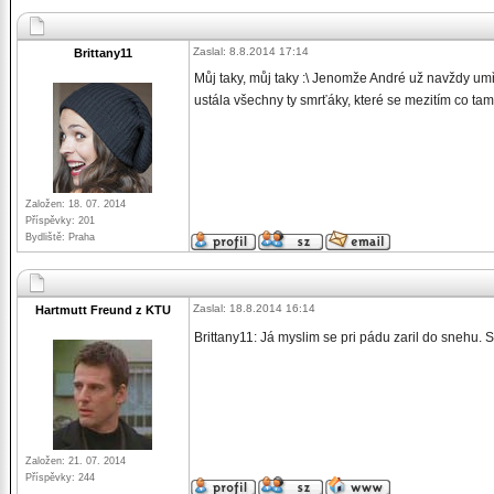
Zaslal: 8.8.2014 17:14
Brittany11
Můj taky, můj taky :\ Jenomže André už navždy umře
ustála všechny ty smrťáky, které se mezitím co tam 
Založen: 18. 07. 2014
Příspěvky: 201
Bydliště: Praha
Zaslal: 18.8.2014 16:14
Hartmutt Freund z KTU
Brittany11: Já myslim se pri pádu zaril do snehu.
Založen: 21. 07. 2014
Příspěvky: 244