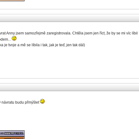
rat Anny jsem samozřejmě zaregistrovala. Chtěla jsem jen říct, že by se mi víc líb
odem...
je tvoje a mě se líbila i tak, jak je teď, jen tak dál)
y návratu budu přmýšlet