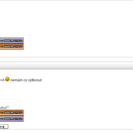
A+A
nemám co vytknout
kukuč*