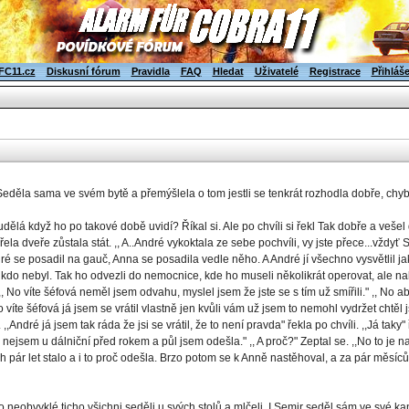
FC11.cz
Diskusní fórum
Pravidla
FAQ
Hledat
Uživatelé
Registrace
Přihláš
. Seděla sama ve svém bytě a přemýšlela o tom jestli se tenkrát rozhodla dobře, chyb
udělá když ho po takové době uvidí? Říkal si. Ale po chvíli si řekl Tak dobře a veše
řela dveře zůstala stát. ,, A..André vykoktala ze sebe pochvíli, vy jste přece...vždyť S
dré se posadil na gauč, Anna se posadila vedle něho. A André jí všechno vysvětlil ja
ikdo nebyl. Tak ho odvezli do nemocnice, kde ho museli několikrát operovat, ale nako
 ,, No víte šéfová neměl jsem odvahu, myslel jsem že jste se s tím už smířili." ,, No 
 víte šéfová já jsem se vrátil vlastně jen kvůli vám už jsem to nemohl vydržet chtěl j
. ,,André já jsem tak ráda že jsi se vrátil, že to není pravda" řekla po chvíli. ,,Já taky
 taky nejsem u dálniční před rokem a půl jsem odešla." ,, A proč?" Zeptal se. ,,No to j
h pár let stalo a i to proč odešla. Brzo potom se k Anně nastěhoval, a za pár měsí
lo neobvyklé ticho všichni seděli u svých stolů a mlčeli. I Semir seděl sám ve své ka