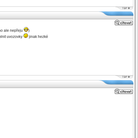
ého ale nepřeju
)
oplnit uvozovky
jinak hezké