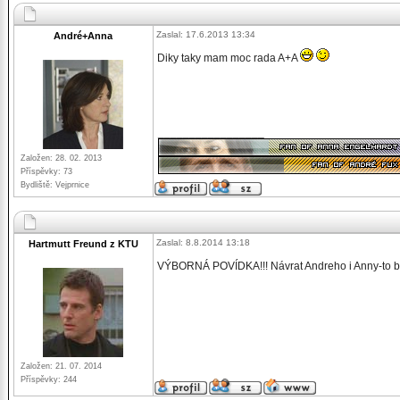
Zaslal: 17.6.2013 13:34
André+Anna
Diky taky mam moc rada A+A
_________________
Založen: 28. 02. 2013
Příspěvky: 73
Bydliště: Vejprnice
Zaslal: 8.8.2014 13:18
Hartmutt Freund z KTU
VÝBORNÁ POVÍDKA!!! Návrat Andreho i Anny-to by 
Založen: 21. 07. 2014
Příspěvky: 244