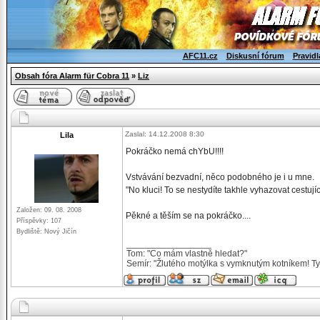
AFC11.cz
Diskusní fórum
Pravidl
Obsah fóra Alarm für Cobra 11
»
Liz
Zaslal: 14.12.2008 8:30
Lila
Pokráčko nemá chYbU!!!!
Vstvávání bezvadní, něco podobného je i u mne.
"No kluci! To se nestydíte takhle vyhazovat cestujíc
Založen: 09. 08. 2008
Pěkné a těším se na pokráčko....
Příspěvky: 107
Bydliště: Nový Jičín
_________________
Tom: "Co mám vlastně hledat?"
Semír: "Žlutého motýlka s vymknutým kotníkem! Ty 