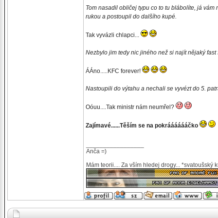
Tom nasadil obličej typu co to tu blábolíte, já vám
rukou a postoupil do dalšího kupé.
Tak vyvázli chlapci...
Nezbylo jim tedy nic jiného než si najít nějaký fas
ÁÁno.....KFC forever!
Nastoupili do výtahu a nechali se vyvézt do 5. patr
Oóuu....Tak ministr nám neumřel?
Zajímavé......Těším se na pokrááááááčko
_________________
Anča =)
Mám teorii.... Za vším hledej drogy... *svatoušský 