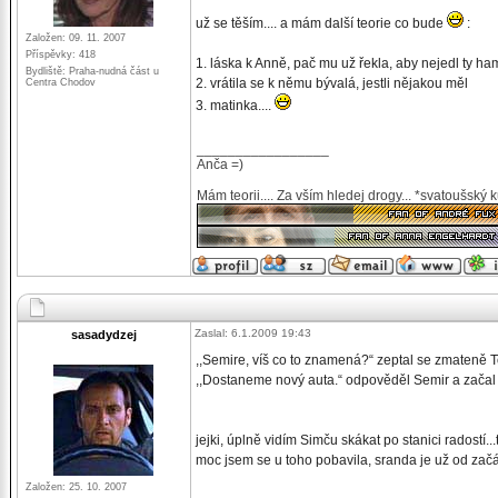
už se těším.... a mám další teorie co bude
:
Založen: 09. 11. 2007
Příspěvky: 418
1. láska k Anně, pač mu už řekla, aby nejedl ty h
Bydliště: Praha-nudná část u
2. vrátila se k němu bývalá, jestli nějakou měl
Centra Chodov
3. matinka....
_________________
Anča =)
Mám teorii.... Za vším hledej drogy... *svatoušský 
Zaslal: 6.1.2009 19:43
sasadydzej
,,Semire, víš co to znamená?“ zeptal se zmateně 
,,Dostaneme nový auta.“ odpověděl Semir a začal 
jejki, úplně vidím Simču skákat po stanici radostí...
moc jsem se u toho pobavila, sranda je už od začátku.
Založen: 25. 10. 2007