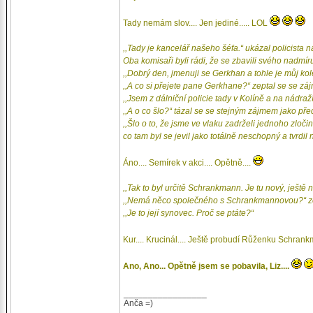
Tady nemám slov.... Jen jediné..... LOL
,,Tady je kancelář našeho šéfa.“ ukázal policista n
Oba komisaři byli rádi, že se zbavili svého nadmír
,,Dobrý den, jmenuji se Gerkhan a tohle je můj kol
,,A co si přejete pane Gerkhane?“ zeptal se se záj
,,Jsem z dálniční policie tady v Kolíně a na nádra
,,A o co šlo?“ tázal se se stejným zájmem jako před
,,Šlo o to, že jsme ve vlaku zadrželi jednoho zlo
co tam byl se jevil jako totálně neschopný a tvrdil
Áno.... Semírek v akci.... Opětně....
,,Tak to byl určitě Schrankmann. Je tu nový, ještě 
,,Nemá něco společného s Schrankmannovou?“ zept
,,Je to její synovec. Proč se ptáte?“
Kur.... Krucinál.... Ještě probudí Růženku Schrank
Ano, Ano... Opětně jsem se pobavila, Liz....
_________________
Anča =)