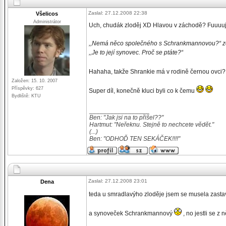
Zaslal: 27.12.2008 22:38
Všelicos
Administrátor
Uch, chudák zloděj XD Hlavou v záchodě? Fuuuu
,,Nemá něco společného s Schrankmannovou?“ zept
,,Je to její synovec. Proč se ptáte?“
Hahaha, takže Shrankie má v rodině černou ovci
Založen: 15. 10. 2007
Příspěvky: 627
Super díl, konečně kluci byli co k čemu
Bydliště: KTU
_________________
Ben: "Jak jsi na to přišel??"
Hartmut: "Neřeknu. Stejně to nechcete vědět."
(...)
Ben: "ODHOĎ TEN SEKÁČEK!!!!"
Zaslal: 27.12.2008 23:01
Dena
teda u smradlavýho zloděje jsem se musela zasta
a synoveček Schrankmannový
, no jestli se z