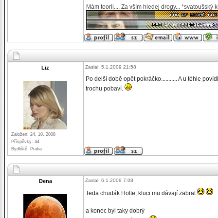
Mám teorii.... Za vším hledej drogy... *svatoušský 
Zaslal: 5.1.2009 21:58
Liz
Po delší době opět pokráčko........... A u téhle p
trochu pobaví.
Založen: 24. 10. 2008
Příspěvky: 44
Bydliště: Praha
Zaslal: 6.1.2009 7:08
Dena
Teda chudák Hotte, kluci mu dávají zabrat
a konec byl taky dobrý