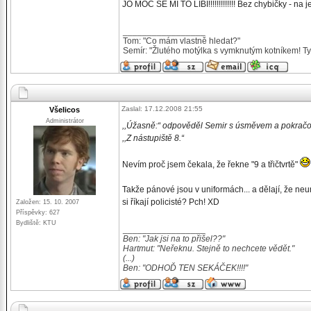
JO MOC SE MI TO LÍBÍ!!!!!!!!!!!!! Bez chybičky - na 
_________________
Tom: "Co mám vlastně hledat?"
Semír: "Žlutého motýlka s vymknutým kotníkem! Ty 
Zaslal: 17.12.2008 21:55
Všelicos
Administrátor
,,Úžasně:“ odpověděl Semir s úsměvem a pokračova
,,Z nástupiště 8.“
Nevím proč jsem čekala, že řekne "9 a třičtvrtě"
Takže pánové jsou v uniformách... a dělají, že ne
si říkají policisté? Pch! XD
Založen: 15. 10. 2007
Příspěvky: 627
Bydliště: KTU
_________________
Ben: "Jak jsi na to přišel??"
Hartmut: "Neřeknu. Stejně to nechcete vědět."
(...)
Ben: "ODHOĎ TEN SEKÁČEK!!!!"