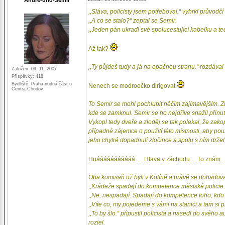
André-und-Semír
,,Sláva, policisty jsem potřeboval.“ vyhrkl průvodč
,,A co se stalo?“ zeptal se Semir.
,,Jeden pán ukradl své spolucestující kabelku a te
Až tak?
,,Ty půjdeš tudy a já na opačnou stranu.“ rozdával
Založen: 09. 11. 2007
Příspěvky: 418
Bydliště: Praha-nudná část u
Nenech se modroočko dirigovat
Centra Chodov
To Semir se mohl pochlubit něčím zajímavějším. Z
kde se zamknul. Semir se ho nejdříve snažil přinuti
Vykopl tedy dveře a zloděj se tak polekal, že zak
případné zájemce o použití této místnosti, aby po
jeho chytré dopadnutí zločince a spolu s ním držel
Huááááááááááá..... Hlava v záchodu.... To znám.... u
Oba komisaři už byli v Kolíně a právě se dohadova
,,Krádeže spadají do kompetence městské policie.“
,,Ne, nespadají. Spadají do kompetence toho, kdo j
,,Víte co, my pojedeme s vámi na stanici a tam si 
,,To by šlo.“ připustil policista a nasedl do svéh
rozjel.