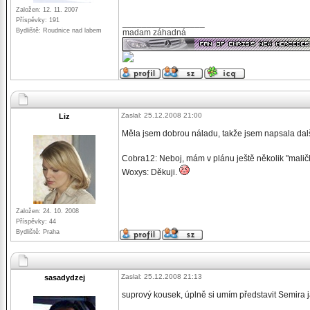
Založen: 12. 11. 2007
Příspěvky: 191
_________________
Bydliště: Roudnice nad labem
madam záhadná
Zaslal: 25.12.2008 21:00
Liz
Měla jsem dobrou náladu, takže jsem napsala dal
Cobra12: Neboj, mám v plánu ještě několik "maličk
Woxys: Děkuji.
Založen: 24. 10. 2008
Příspěvky: 44
Bydliště: Praha
Zaslal: 25.12.2008 21:13
sasadydzej
suprový kousek, úplně si umím představit Semira jak