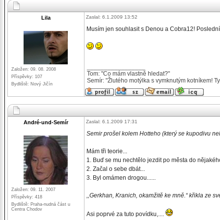
Zaslal: 6.1.2009 13:52
Lila
Musím jen souhlasit s Denou a Cobra12! Poslední po
_________________
Založen: 09. 08. 2008
Tom: "Co mám vlastně hledat?"
Příspěvky: 107
Semír: "Žlutého motýlka s vymknutým kotníkem! Ty 
Bydliště: Nový Jičín
Zaslal: 6.1.2009 17:31
André-und-Semír
Semir prošel kolem Hotteho (který se kupodivu ne
Mám tři teorie...
1. Buď se mu nechtělo jezdit po města do nějakého
2. Začal o sebe dbát...
3. Byl omámen drogou......
Založen: 09. 11. 2007
,,Gerkhan, Kranich, okamžitě ke mně.“ křikla ze s
Příspěvky: 418
Bydliště: Praha-nudná část u
Centra Chodov
Asi poprvé za tuto povídku,....