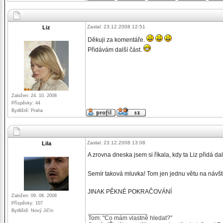
Zaslal: 23.12.2008 12:51
Liz
Děkuji za komentáře.
Přidávám další část.
Založen: 24. 10. 2008
Příspěvky: 44
Bydliště: Praha
Zaslal: 23.12.2008 13:08
Lila
A zrovna dneska jsem si říkala, kdy ta Liz přidá d
Semír taková mluvka! Tom jen jednu větu na návšt
JINAK PĚKNÉ POKRAČOVÁNÍ
Založen: 09. 08. 2008
Příspěvky: 107
_________________
Bydliště: Nový Jičín
Tom: "Co mám vlastně hledat?"