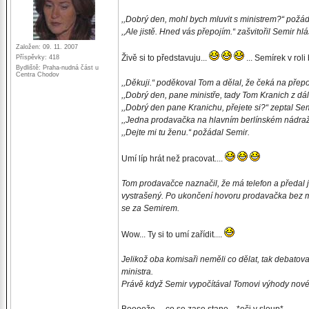
,,Dobrý den, mohl bych mluvit s ministrem?“ požád
,,Ale jistě. Hned vás přepojím.“ zašvitořil Semir hl
Založen: 09. 11. 2007
Živě si to představuju...
... Semírek v roli
Příspěvky: 418
Bydliště: Praha-nudná část u
Centra Chodov
,,Děkuji.“ poděkoval Tom a dělal, že čeká na přepo
,,Dobrý den, pane ministře, tady Tom Kranich z dá
,,Dobrý den pane Kranichu, přejete si?“ zeptal Se
,,Jedna prodavačka na hlavním berlínském nádraží
,,Dejte mi tu ženu.“ požádal Semir.
Umí líp hrát než pracovat....
Tom prodavačce naznačil, že má telefon a předal 
vystrašený. Po ukončení hovoru prodavačka bez m
se za Semirem.
Wow... Ty si to umí zařídit....
Jelikož oba komisaři neměli co dělat, tak debatov
ministra.
Právě když Semir vypočítával Tomovi výhody nové