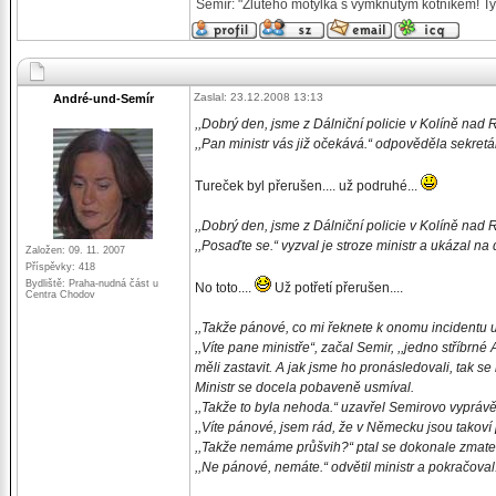
Semír: "Žlutého motýlka s vymknutým kotníkem! Ty 
Zaslal: 23.12.2008 13:13
André-und-Semír
,,Dobrý den, jsme z Dálniční policie v Kolíně nad
,,Pan ministr vás již očekává.“ odpověděla sekretá
Tureček byl přerušen.... už podruhé...
,,Dobrý den, jsme z Dálniční policie v Kolíně nad 
,,Posaďte se.“ vyzval je stroze ministr a ukázal na
Založen: 09. 11. 2007
Příspěvky: 418
Bydliště: Praha-nudná část u
No toto....
Už potřetí přerušen....
Centra Chodov
,,Takže pánové, co mi řeknete k onomu incidentu u
,,Víte pane ministře“, začal Semir, ,,jedno stříb
měli zastavit. A jak jsme ho pronásledovali, tak se
Ministr se docela pobaveně usmíval.
,,Takže to byla nehoda.“ uzavřel Semirovo vypráv
,,Víte pánové, jsem rád, že v Německu jsou takoví po
,,Takže nemáme průšvih?“ ptal se dokonale zmate
,,Ne pánové, nemáte.“ odvětil ministr a pokračoval.