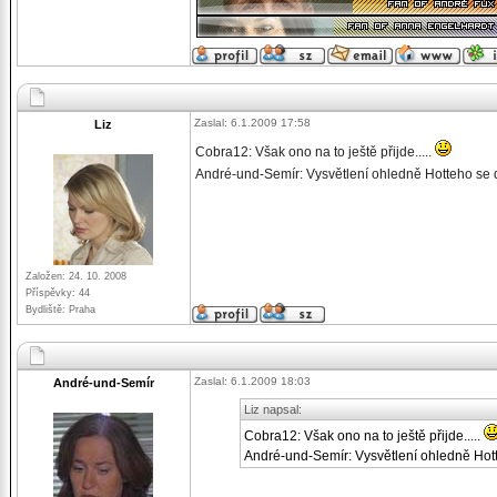
Zaslal: 6.1.2009 17:58
Liz
Cobra12: Však ono na to ještě přijde.....
André-und-Semír: Vysvětlení ohledně Hotteho se 
Založen: 24. 10. 2008
Příspěvky: 44
Bydliště: Praha
Zaslal: 6.1.2009 18:03
André-und-Semír
Liz napsal:
Cobra12: Však ono na to ještě přijde.....
André-und-Semír: Vysvětlení ohledně Hott