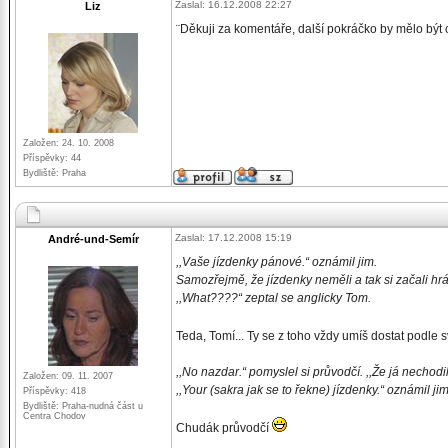
Zaslal: 16.12.2008 22:27
Liz
¨Děkuji za komentáře, další pokráčko by mělo být c
Založen: 24. 10. 2008
Příspěvky: 44
Bydliště: Praha
Zaslal: 17.12.2008 15:19
André-und-Semír
,,Vaše jízdenky pánové.“ oznámil jim.
Samozřejmě, že jízdenky neměli a tak si začali hrá
,,What????“ zeptal se anglicky Tom.
Teda, Tomí... Ty se z toho vždy umíš dostat podle
,,No nazdar.“ pomyslel si průvodčí. ,,Že já nechod
Založen: 09. 11. 2007
,,Your (sakra jak se to řekne) jízdenky.“ oznámil ji
Příspěvky: 418
Bydliště: Praha-nudná část u
Centra Chodov
Chudák průvodčí