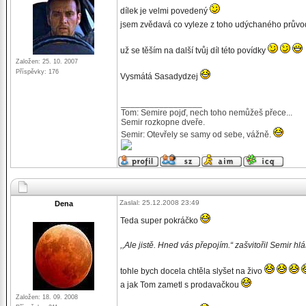
dílek je velmi povedený
jsem zvědavá co vyleze z toho udýchaného prův
už se těším na další tvůj díl této povídky
Založen: 25. 10. 2007
Příspěvky: 176
Vysmátá Sasadydzej
_________________
Tom: Semire pojď, nech toho nemůžeš přece...
Semir rozkopne dveře.
Semir: Otevřely se samy od sebe, vážně.
Zaslal: 25.12.2008 23:49
Dena
Teda super pokráčko
,,Ale jistě. Hned vás přepojím.“ zašvitořil Semir hl
tohle bych docela chtěla slyšet na živo
a jak Tom zametl s prodavačkou
Založen: 18. 09. 2008