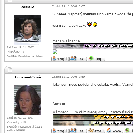
Zaslal: 18.12.2008 0:07
cobra12
Supeeer. Naprostý souhlas s holkama. Škoda, že
těším se na pokráčko
_________________
madam záhadná
Založen: 12. 11. 2007
Příspěvky: 191
Bydliště: Roudnice nad labem
Zaslal: 18.12.2008 8:59
André-und-Semír
Taky jsem něco podobnýho čekala, Všeli.... Vyzněl
_________________
Anča =)
Mám teorii.... Za vším hledej drogy... *svatoušský 
Založen: 09. 11. 2007
Příspěvky: 418
Bydliště: Praha-nudná část u
Centra Chodov