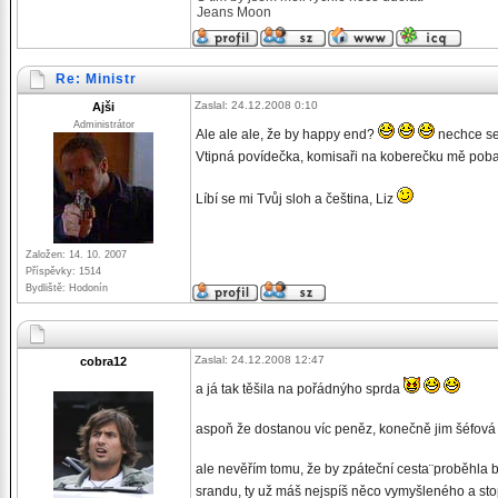
Jeans Moon
Re: Ministr
Zaslal: 24.12.2008 0:10
Ajši
Administrátor
Ale ale ale, že by happy end?
nechce se 
Vtipná povídečka, komisaři na koberečku mě poba
Líbí se mi Tvůj sloh a čeština, Liz
Založen: 14. 10. 2007
Příspěvky: 1514
Bydliště: Hodonín
Zaslal: 24.12.2008 12:47
cobra12
a já tak těšila na pořádnýho sprda
aspoň že dostanou víc peněz, konečně jim šéfová 
ale nevěřím tomu, že by zpáteční cesta¨proběhla b
srandu, ty už máš nejspíš něco vymyšleného a sto