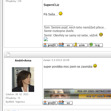
Příspěvky: 176
Superní Liz
Pá Saša....
_________________
Tom: Semire pojď, nech toho nemůžeš přece...
Semir rozkopne dveře.
Semir: Otevřely se samy od sebe, vážně.
Zaslal: 3.3.2013 18:08
André+Anna
super povídka moc jsem se zasmála
_________________
Založen: 28. 02. 2013
Příspěvky: 73
Bydliště: Vejprnice