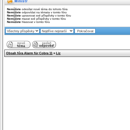
Ministr
Nemůžete
odesílat nové téma do tohoto fóra
Nemůžete
odpovídat na témata v tomto fóru
Nemůžete
upravovat své příspěvky v tomto fóru
Nemůžete
mazat své příspěvky v tomto fóru
Nemůžete
hlasovat v tomto fóru
Obsah fóra Alarm für Cobra 11
»
Liz