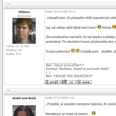
Zaslal: 26.12.2008 20:27
Všelicos
Administrátor
,,Usoudil jsem, že prosadím větší rozpočet pro dálni
Jaj, má někdo větší štěstí než ti dva?
Hrůza!
Tom prodavačce naznačil, že má telefon a předal 
vystrašený. Po ukončení hovoru prodavačka bez mr
Založen: 15. 10. 2007
Příspěvky: 627
To jsou potvoráci!
Chudák paní... doufám, že
Bydliště: KTU
_________________
Ben: "Jak jsi na to přišel??"
Hartmut: "Neřeknu. Stejně to nechcete vědět."
(...)
Ben: "ODHOĎ TEN SEKÁČEK!!!!"
Zaslal: 27.12.2008 1:42
André-und-Semír
,,Poslyšte, já zavolám ministrovi dopravy, že zam
Neodkazuj se hned na vedení....