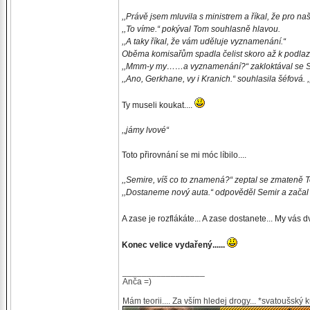
,,Právě jsem mluvila s ministrem a říkal, že pro na
,,To víme.“ pokýval Tom souhlasně hlavou.
,,A taky říkal, že vám uděluje vyznamenání.“
Oběma komisařům spadla čelist skoro až k podlaz
,,Mmm-y my……a vyznamenání?“ zakloktával se S
,,Ano, Gerkhane, vy i Kranich.“ souhlasila šéfová. 
Ty museli koukat....
,,jámy lvové“
Toto přirovnání se mi móc líbilo....
,,Semire, víš co to znamená?“ zeptal se zmateně 
,,Dostaneme nový auta.“ odpověděl Semir a začal 
A zase je rozflákáte... A zase dostanete... My vás
Konec velice vydařený......
_________________
Anča =)
Mám teorii.... Za vším hledej drogy... *svatoušský 