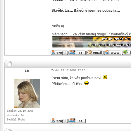
Boooože.... co se zase stane... *oči v sloup*
Skvělé, Liz.... Báječně jsem se pobavila....
_________________
Anča =)
Mám teorii.... Za vším hledej drogy... *svatoušský 
Zaslal: 27.12.2008 22:25
Liz
Jsem ráda, že vás povídka baví.
Přidávám další část.
Založen: 24. 10. 2008
Příspěvky: 44
Bydliště: Praha