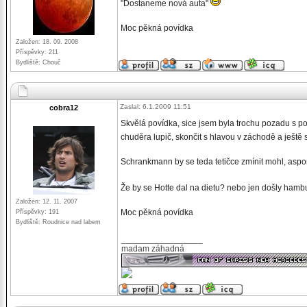
"Dostaneme nová auta"
Moc pěkná povídka
Založen: 18. 09. 2008
Příspěvky: 211
Bydliště: Chouč
Zaslal: 6.1.2009 11:51
cobra12
Skvělá povídka, sice jsem byla trochu pozadu s po
chuděra lupič, skončit s hlavou v záchodě a ješt
Schrankmann by se teda tetičce zmínit mohl, aspo
Že by se Hotte dal na dietu? nebo jen došly hamb
Založen: 12. 11. 2007
Moc pěkná povídka
Příspěvky: 191
Bydliště: Roudnice nad labem
_________________
madam záhadná