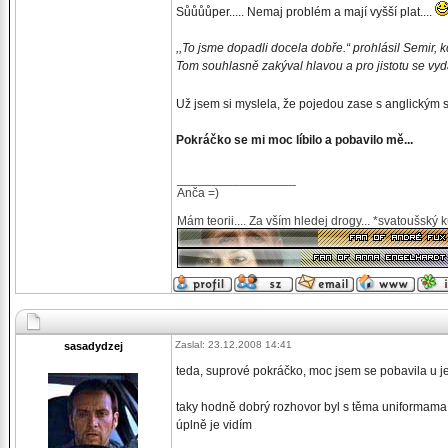
Sůůůůper..... Nemaj problém a mají vyšší plat....
,,To jsme dopadli docela dobře.“ prohlásil Semir, k
Tom souhlasně zakýval hlavou a pro jistotu se vyda
Už jsem si myslela, že pojedou zase s anglickým
Pokráčko se mi moc líbilo a pobavilo mě...
_________________
Anča =)
Mám teorii.... Za vším hledej drogy... *svatoušský 
Zaslal: 23.12.2008 14:41
sasadydzej
teda, suprové pokráčko, moc jsem se pobavila u je
taky hodně dobrý rozhovor byl s těma uniformama
úplně je vidím