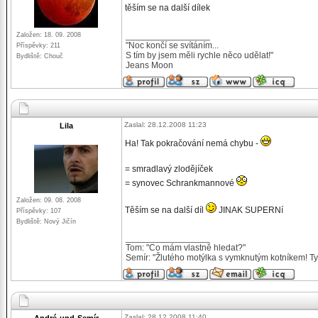
těším se na další dílek
_________________
Založen: 18. 09. 2008
"Noc končí se svítáním...
Příspěvky: 211
S tím by jsem měli rychle něco udělat!"
Bydliště: Chouč
Jeans Moon
Zaslal: 28.12.2008 11:23
Lila
Ha! Tak pokračování nemá chybu -
= smradlavý zlodějíček
= synovec Schrankmannové
Založen: 09. 08. 2008
Těším se na další díl
JINAK SUPERNí
Příspěvky: 107
Bydliště: Nový Jičín
_________________
Tom: "Co mám vlastně hledat?"
Semír: "Žlutého motýlka s vymknutým kotníkem! Ty 
Zaslal: 28.12.2008 11:40