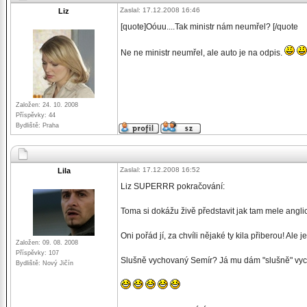
Zaslal: 17.12.2008 16:46
Liz
[quote]Oóuu....Tak ministr nám neumřel? [/quote
Ne ne ministr neumřel, ale auto je na odpis.
Založen: 24. 10. 2008
Příspěvky: 44
Bydliště: Praha
Zaslal: 17.12.2008 16:52
Lila
Liz SUPERRR pokračování:
Toma si dokážu živě představit jak tam mele anglick
Oni pořád jí, za chvíli nějaké ty kila přiberou! Ale 
Založen: 09. 08. 2008
Příspěvky: 107
Slušně vychovaný Semír? Já mu dám "slušně" vych
Bydliště: Nový Jičín