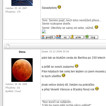
Sasadydzej
Založen: 25. 10. 2007
Příspěvky: 176
_________________
Tom: Semire pojď, nech toho nemůžeš přece...
Semir rozkopne dveře.
Semir: Otevřely se samy od sebe, vážně.
Zaslal: 23.12.2008 20:34
Dena
páni tak se klukům cesta do Berlína po 150 letec
a ještě se svezli zadarmo
Páni kdybych tak celej ten tejden co jsem musela j
to bych ušetřila
Založen: 18. 09. 2008
jinak velice dobrý díl, čekám na pokráčko
Příspěvky: 211
a přeji Veselé Vánoce a šťastný Nový rok
Bydliště: Chouč
_________________
"Noc končí se svítáním...
S tím by jsem měli rychle něco udělat!"