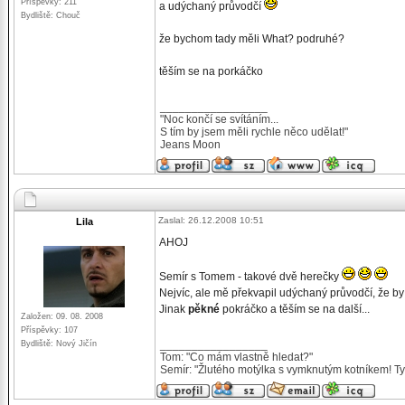
Příspěvky: 211
a udýchaný průvodčí
Bydliště: Chouč
že bychom tady měli What? podruhé?
těším se na porkáčko
_________________
"Noc končí se svítáním...
S tím by jsem měli rychle něco udělat!"
Jeans Moon
Zaslal: 26.12.2008 10:51
Lila
AHOJ
Semír s Tomem - takové dvě herečky
Nejvíc, ale mě překvapil udýchaný průvodčí, že 
Jinak
pěkné
pokráčko a těším se na další...
Založen: 09. 08. 2008
Příspěvky: 107
_________________
Bydliště: Nový Jičín
Tom: "Co mám vlastně hledat?"
Semír: "Žlutého motýlka s vymknutým kotníkem! Ty 