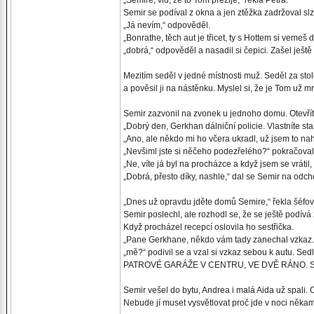
„Semire, viď, že to Tom přežije,“ řekla Petra.
Semir se podíval z okna a jen ztěžka zadržoval slz
„Já nevím,“ odpověděl.
„Bonrathe, těch aut je třicet, ty s Hottem si vemeš 
„dobrá,“ odpověděl a nasadil si čepici. Zašel ještě
Mezitím seděl v jedné místnosti muž. Seděl za stolem
a pověsil ji na nástěnku. Myslel si, že je Tom už m
Semir zazvonil na zvonek u jednoho domu. Otevřít
„Dobrý den, Gerkhan dálniční policie. Vlastníte sta
„Ano, ale někdo mi ho včera ukradl, už jsem to na
„Nevšiml jste si něčeho podezřelého?“ pokračova
„Ne, víte já byl na procházce a když jsem se vrátil, 
„Dobrá, přesto díky, nashle,“ dal se Semir na odch
„Dnes už opravdu jděte domů Semire,“ řekla šéfov
Semir poslechl, ale rozhodl se, že se ještě podív
Když procházel recepcí oslovila ho sestřička.
„Pane Gerkhane, někdo vám tady zanechal vzkaz.
„mě?“ podivil se a vzal si vzkaz sebou k autu. Sedl
PATROVÉ GARÁŽE V CENTRU, VE DVĚ RÁNO. Stálo n
Semir vešel do bytu, Andrea i malá Aida už spali. O
Nebude jí muset vysvětlovat proč jde v noci něka