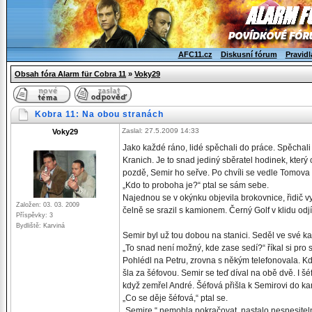
AFC11.cz
Diskusní fórum
Pravidl
Obsah fóra Alarm für Cobra 11
»
Voky29
Kobra 11: Na obou stranách
Zaslal: 27.5.2009 14:33
Voky29
Jako každé ráno, lidé spěchali do práce. Spěchal
Kranich. Je to snad jediný sběratel hodinek, který
pozdě, Semir ho seřve. Po chvíli se vedle Tomova v
„Kdo to proboha je?“ ptal se sám sebe.
Najednou se v okýnku objevila brokovnice, řidič vy
Založen: 03. 03. 2009
čelně se srazil s kamionem. Černý Golf v klidu odjí
Příspěvky: 3
Bydliště: Karviná
Semir byl už tou dobou na stanici. Seděl ve své ka
„To snad není možný, kde zase sedí?“ říkal si pro 
Pohlédl na Petru, zrovna s někým telefonovala. Kdy
šla za šéfovou. Semir se teď díval na obě dvě. I šéf
když zemřel André. Šéfová přišla k Semirovi do ka
„Co se děje šéfová,“ ptal se.
„Semire,“ nemohla pokračovat, nastalo nesnesiteln