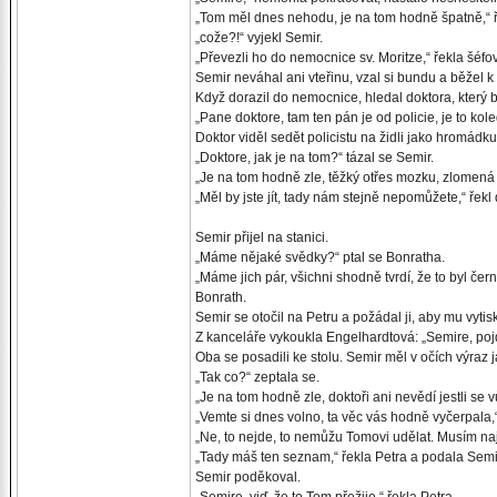
„Tom měl dnes nehodu, je na tom hodně špatně,“ 
„cože?!“ vyjekl Semir.
„Převezli ho do nemocnice sv. Moritze,“ řekla šéfo
Semir neváhal ani vteřinu, vzal si bundu a běžel k
Když dorazil do nemocnice, hledal doktora, který b
„Pane doktore, tam ten pán je od policie, je to kol
Doktor viděl sedět policistu na židli jako hromádku
„Doktore, jak je na tom?“ tázal se Semir.
„Je na tom hodně zle, těžký otřes mozku, zlomená 
„Měl by jste jít, tady nám stejně nepomůžete,“ řekl 
Semir přijel na stanici.
„Máme nějaké svědky?“ ptal se Bonratha.
„Máme jich pár, všichni shodně tvrdí, že to byl če
Bonrath.
Semir se otočil na Petru a požádal ji, aby mu vyti
Z kanceláře vykoukla Engelhardtová: „Semire, poj
Oba se posadili ke stolu. Semir měl v očích výraz j
„Tak co?“ zeptala se.
„Je na tom hodně zle, doktoři ani nevědí jestli se
„Vemte si dnes volno, ta věc vás hodně vyčerpala,“
„Ne, to nejde, to nemůžu Tomovi udělat. Musím nají
„Tady máš ten seznam,“ řekla Petra a podala Sem
Semir poděkoval.