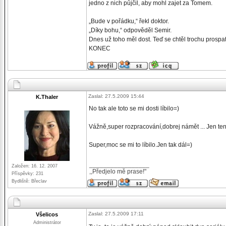
jedno z nich půjčil, aby mohl zajet za Tomem.
„Bude v pořádku,“ řekl doktor.
„Díky bohu,“ odpověděl Semir.
Dnes už toho měl dost. Teď se chtěl trochu prospa
KONEC
Zaslal: 27.5.2009 15:44
K.Thaler
No tak ale toto se mi dosti líbilo=)
Vážně,super rozpracování,dobrej námět ... Jen ten
Super,moc se mi to líbilo.Jen tak dál=)
_________________
Založen: 16. 12. 2007
,,Předjelo mě prase!"
Příspěvky: 231
Bydliště: Břeclav
Zaslal: 27.5.2009 17:11
Všelicos
Administrátor