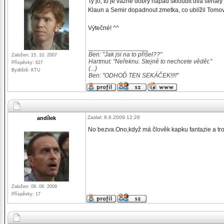
Ty jo, to je vážně dobrý nápad skloubit dva seriál
Klaun a Semir dopadnout zmetka, co ublížil Tomov
Výtečné! ^^
_________________
Ben: "Jak jsi na to přišel??"
Založen: 15. 10. 2007
Hartmut: "Neřeknu. Stejně to nechcete vědět."
Příspěvky: 627
(...)
Bydliště: KTU
Ben: "ODHOĎ TEN SEKÁČEK!!!!"
Zaslal: 8.6.2009 12:28
andílek
No bezva.Ono,když má člověk kapku fantazie a troc
Založen: 08. 06. 2009
Příspěvky: 17