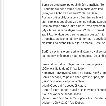
Semir se procházel po opuštěných garážích. Přem
„Hledáme stejného muže,“ řekla postava ve tmě.
„Kdo jste a koho že hledáme?“ ptal se Semir.
Postava přišla blíž, byla celá v černém, na hlavě
„Ten kdo je zodpovědný za útok na vašeho koleg
„Jste na stejné straně jako ti druzí. Proč bych vám 
„Myslíte, že jsem na stejné straně? Ne, to opravd
zabít. Už nějakou dobu se ho snažím dostat,“ info
„Promiňte, ale s kriminálníky já nehraju,“ opověděl
Nastoupil do svého BMW a jel na stanici. Chtěl s
Seděl za svým stolem, usrkával kávu a díval se na
na hodinky, měl docela hlad, rozhodl se, že si ně
Semir jel po dálnici. Najednou se u něj objevila tři 
„Dělejte, šíjte to do něj!“ řval jeden.
Semirovo BMW bylo už skoro na cucky. Když v tom 
Semir pochopil, že pokud chce vyřešit případ, měl 
„díky,“ řekl velmi zadýchaně Semir.
„Není vůbec zač,“ opověděl Klaun.
„Ahoj, já jsem Dobbs, pravá ruka tady toho šílence,
Klaun si konečně sundal masku.
„Já tě znám,“ řekl Semir. Ty jsi přece Max Zander, k
„Neboj, je živý až až,“ řekl Dobbs.