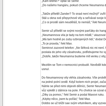
„Kam letíme?“ optal se Semir.
„Do našeho hangáru, pokud chceme Neumanna dos
„Takže přiletěl Zander? To snad není možný!“ zu
Stál u okna své přepychové vily a seřvával svoje li
„Co si prostě sám neuděláš, to nemáš,“ řekl Neu
Semir už přiletěl se svými novými parťáky do hang
„Neumannova vila je tady na tom místě,“ ukazova
„Má tam hodně po zuby ozbrojených lidí,“ dodal D
„To je pravda,“ řekl Max.
Semirovi zazvonil telefon: „Ne šéfová nic mi není
poslala do jeho vily zásahovku, potřebujeme ho vyl
„Dobře, takže Neumanna budeme mít venku z vily,“
Mezitím se Tom v nemocnici probudil. Nevěděl kde j
usnul.
Do Neumannovy vily vtrhla zásahovka. Vše proběh
na jedné polní cestě. Když kolem nich projel, začali
Náhle se před nimi objevili dělníci, Semir Neuma
vůz vyletěl z dálnice na pole. Po chvilce se ozval
„Díky za pomoc,“ řekl Semir a podal Maxovi ruku.
„Kdyby něco, jsem tu pořád,“ řekl Max.
Dobbs se už blížil sae svým vrtulníkem, aby vyzvedl