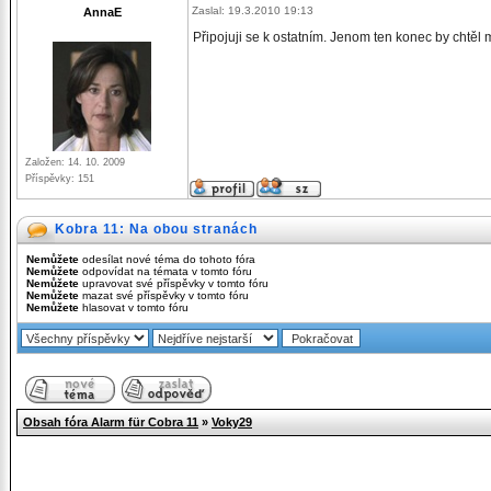
Zaslal: 19.3.2010 19:13
AnnaE
Připojuji se k ostatním. Jenom ten konec by chtěl m
Založen: 14. 10. 2009
Příspěvky: 151
Kobra 11: Na obou stranách
Nemůžete
odesílat nové téma do tohoto fóra
Nemůžete
odpovídat na témata v tomto fóru
Nemůžete
upravovat své příspěvky v tomto fóru
Nemůžete
mazat své příspěvky v tomto fóru
Nemůžete
hlasovat v tomto fóru
Obsah fóra Alarm für Cobra 11
»
Voky29