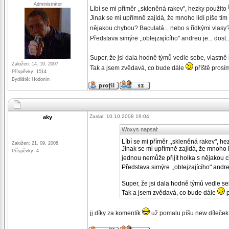
Administrátor
Líbí se mi příměr ,,skleněná rakev", hezky použito
Jinak se mi upřímně zajídá, že mnoho lidí píše tím
nějakou chybou? Baculatá... nebo s řídkými vlasy
Představa simýre ,,oblejzajícího" andreu je... dost
Super, že jsi dala hodně týmů vedle sebe, vlastn
Založen: 14. 10. 2007
Tak a jsem zvědavá, co bude dále
příště prosí
Příspěvky: 1514
Bydliště: Hodonín
Zaslal: 10.10.2008 19:04
aky
Woxys napsal:
Líbí se mi příměr ,,skleněná rakev", h
Založen: 21. 09. 2008
Jinak se mi upřímně zajídá, že mnoho li
Příspěvky: 4
jednou nemůže přijít holka s nějakou 
Představa simýre ,,oblejzajícího" andre
Super, že jsi dala hodně týmů vedle s
Tak a jsem zvědavá, co bude dále
p
jj díky za komentík
už pomalu píšu new díleče