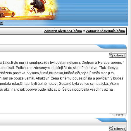
ení
Zobrazit předchozí téma
::
Zobrazit následující téma
áka.Bylo mu již smutno,vždy byl poslán někam s Dietrem a Herzbergerem. "
 neříkali. Potichu se zdešenými obličeji šli do skleněné rakve. "Tak dámy a
cházela postava. Vysoká,štíhlá,brunetka,hnědé oči,brýle,úsměv.Moc ji to
u". Jan se pouze usmál. Atraktivní žena k němu pouze přišla a povídá:"Ty budeš
i podala ruku.Chlapi byli úplně hotoví. Susaně byla velice sympatická. Všem
nou akci,na to jak poprvé bude řídit auto. Šéfová poprosila všechny až na