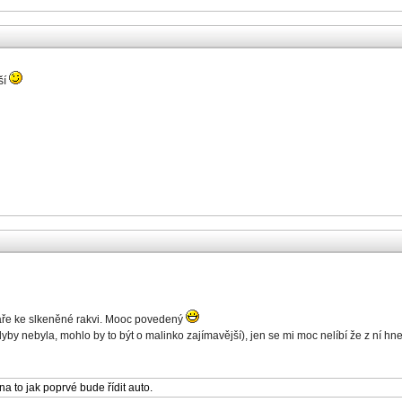
ší
eláře ke slkeněné rakvi. Mooc povedený
dyby nebyla, mohlo by to být o malinko zajímavější), jen se mi moc nelíbí že z ní hn
na to jak poprvé bude řídit auto.