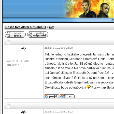
A
Obsah fóra Alarm für Cobra 11
»
aky
Zaslal: 9.10.2008 22:08
aky
Takhle jednoho hezkého dne,sedí Jan sám v temn
Richtre,Kranichu,Gerkhane,Shaferová,Hotte,Dietře,
Založen: 21. 09. 2008
pánové, jak jistě víte, Jan již pěkně dlouho nemá
Příspěvky: 4
slušelo. "Jane toto je tvá nová parťačka." Jan ko
asi Jan co? Já jsem Elizabeth Dupont.Pocházím z Fr
chlapům se očividně líbíla.Teda aý na Semira,kte
Elizabeth,aby odešli. Engelhartová ji vysvětlovala
Děkuji,brzy bude pokračování
PLsky napište,ja
Zaslal: 9.10.2008 23:02
Ajši