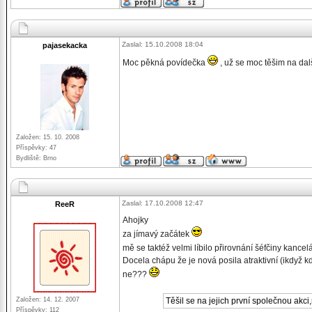
Zaslal: 15.10.2008 18:04
pajasekacka
Moc pěkná povídečka
, už se moc těšim na dal
Založen: 15. 10. 2008
Příspěvky: 47
Bydliště: Brno
Zaslal: 17.10.2008 12:47
ReeR
Ahojky
za jímavý začátek
mě se taktéž velmi líbilo přirovnání šéfčiny kanc
Docela chápu že je nová posila atraktivní (ikdyž k
ne???
Založen: 14. 12. 2007
Těšil se na jejich první společnou akci,
Příspěvky: 112