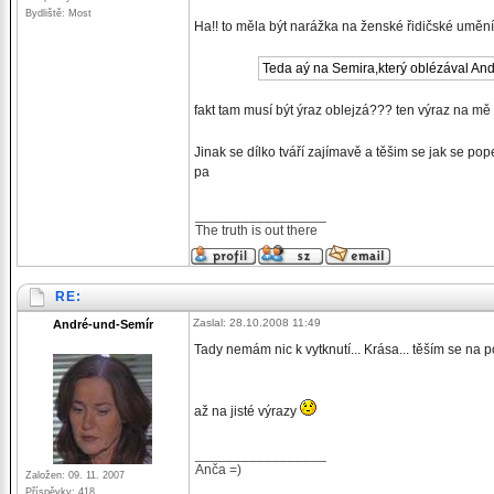
Bydliště: Most
Ha!! to měla být narážka na ženské řidičské umě
Teda aý na Semira,který oblézával An
fakt tam musí být ýraz oblejzá??? ten výraz na mě p
Jinak se dílko tváří zajímavě a těšim se jak se po
pa
_________________
The truth is out there
RE:
Zaslal: 28.10.2008 11:49
André-und-Semír
Tady nemám nic k vytknutí... Krása... těším se na p
až na jisté výrazy
_________________
Anča =)
Založen: 09. 11. 2007
Příspěvky: 418