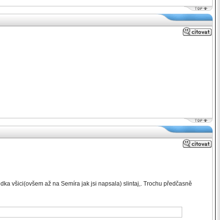
edka všici(ovšem až na Semíra jak jsi napsala) slintaj,. Trochu předčasně