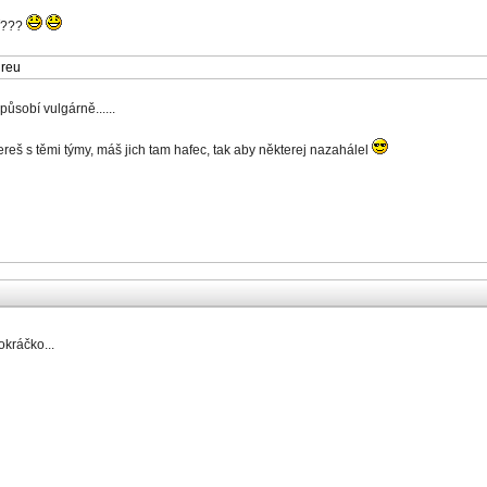
ní???
dreu
ůsobí vulgárně......
pereš s těmi týmy, máš jich tam hafec, tak aby některej nazahálel
okráčko...