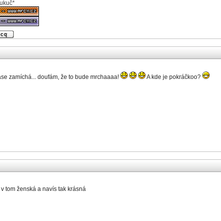
kukuč*
ase zamíchá... doufám, že to bude mrchaaaa!
A kde je pokráčkoo?
a v tom ženská a navís tak krásná