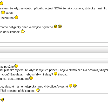
 stylem, že když se v jejich příběhu objeví NOVÁ ženská postava, vždycky musí jít o 
?
škoda...
... nechutná
ě máme netypicky hned 4 dvojice. Výtečně
me dělší kousek!
ezky použito
dí píše tím stylem, že když se v jejich příběhu objeví NOVÁ ženská postava, vždycky 
chybou? Baculatá... nebo s řídkými vlasy?
škoda...
u je... dost... nechutná
ebe, vlastně máme netypicky hned 4 dvojice. Výtečně
říště prosíme dělší kousek!
k