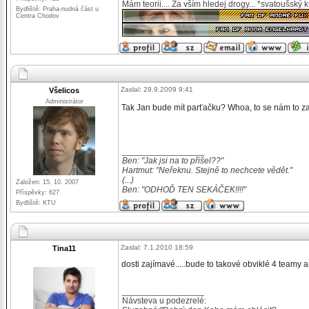
Mám teorii.... Za vším hledej drogy... *svatoušský 
Bydliště: Praha-nudná část u
Centra Chodov
Zaslal: 29.9.2009 9:41
Všelicos
Administrátor
Tak Jan bude mít parťačku? Whoa, to se nám to z
_________________
Ben: "Jak jsi na to přišel??"
Hartmut: "Neřeknu. Stejně to nechcete vědět."
(...)
Založen: 15. 10. 2007
Ben: "ODHOĎ TEN SEKÁČEK!!!!"
Příspěvky: 627
Bydliště: KTU
Zaslal: 7.1.2010 18:59
Tina11
dosti zajímavé.....bude to takové obviklé 4 teamy 
_________________
Návsteva u podezrelé: