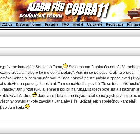
FC11.cz
Diskusní fórum
Pravidla
FAQ
Hledat
Uživatelé
Registrace
Přihláš
é,prázdné kanceláři. Semir má Toma,
Susanna má Franka.On neměl žádného parť
Landitzová a Trabere ke mě do kanceláře". Všichni se po sobě koukli,ale raději nic
 parťáka.Sehnala jsem mu náhradu." Engelhartová pouze mávla a zpoza dveří již vy
ukal s otevřenou pusou,jako ostatní. Tom se naklonil a povídá:"To se teda máš hoch
ancie." Jan ji vzal ruku a jemně ji políbil na ruku.Elizabeth poté šla a s každým s
rý oblézával Andreu
Janovi se líbila úplně nejvíc. Těšil se na jejich první společ
 všechny pravidla. Poté zavolala Jana,aby ji šel ukázat jejich společnou kancelář.
k se vám líbíla