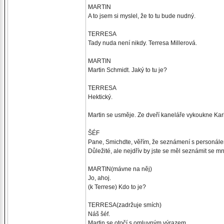
MARTIN
A to jsem si myslel, že to tu bude nudný.
TERRESA
Tady nuda není nikdy. Terresa Millerová.
MARTIN
Martin Schmidt. Jaký to tu je?
TERRESA
Hektický.
Martin se usměje. Ze dveří kaneláře vykoukne Karl
ŠÉF
Pane, Smichdte, věřím, že seznámení s personále
Důležité, ale nejdřív by jste se měl seznámit se m
MARTIN(mávne na něj)
Jo, ahoj.
(k Terrese) Kdo to je?
TERRESA(zadržuje smích)
Náš šéf.
Martin se otočí s omluvným výrazem.