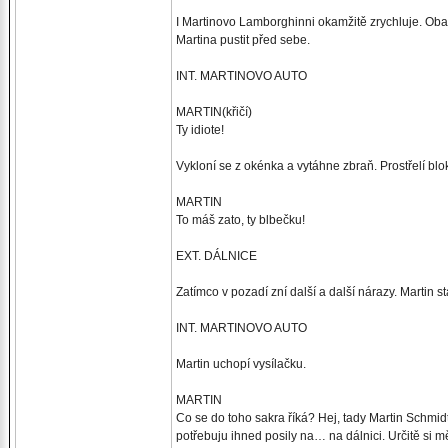
I Martinovo Lamborghinni okamžitě zrychluje. Oba 
Martina pustit před sebe.
INT. MARTINOVO AUTO
MARTIN(křičí)
Ty idiote!
Vykloní se z okénka a vytáhne zbraň. Prostřelí b
MARTIN
To máš zato, ty blbečku!
EXT. DÁLNICE
Zatímco v pozadí zní další a další nárazy. Martin s
INT. MARTINOVO AUTO
Martin uchopí vysílačku.
MARTIN
Co se do toho sakra říká? Hej, tady Martin Schmidt
potřebuju ihned posily na… na dálnici. Určitě si m