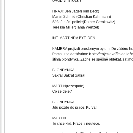
ÚVODNÍ TITULKY
HRAJÍ: Ben Jager(Tom Beck)
Martin Schmidt(Christian Kahrmann)
Šéf dálniční policie(Rainer Grenkowitz)
Teressa Miller(Tanja Wenzel)
INT. MARTINŮV BYT- DEN
KAMERA projíždí prostorným bytem. Do záběru h
Pomalu se dostáváme k otevřeným dveřím do ložnic
štíhlá blondýnka. Začne se spěšně oblékat, zatímc
BLONDÝNKA
Sakra! Sakra! Sakra!
MARTIN(rozespale)
Co se děje?
BLONDÝNKA
Jdu pozdě do práce. Kurva!
MARTIN
To chce klid. Práce ti neuteče.