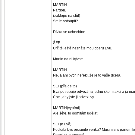
MARTIN
Pardon.
(zaklepe na stůl)
Smím vstoupit?
Dívka se uchechtne.
ŠÉF
Určitě ještě neznáte mou dceru Evu.
Martin na ni kývne.
MARTIN
Ne, a ani bych neřekl, že je to vaše dcera.
ŠÉF(přejde to)
Eva potřebuje odvézt na jednu školní akci a já má
Chci, aby jste ji odvezl vy.
MARTIN(vypění)
Ale šéfe, to odmítám udělat.
ŠÉF(k Evě)
Počkala bys prosímtě venku? Musím si s panem 