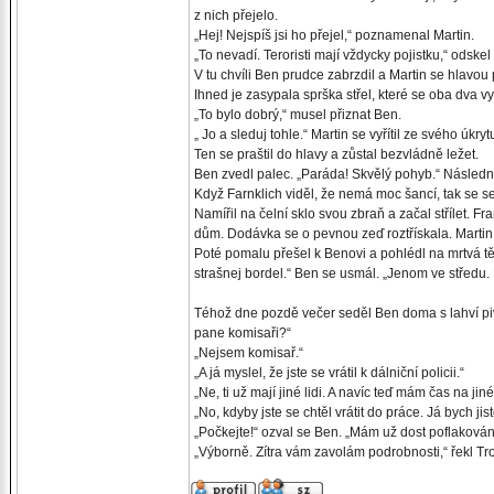
z nich přejelo.
„Hej! Nejspíš jsi ho přejel,“ poznamenal Martin.
„To nevadí. Teroristi mají vždycky pojistku,“ odskel 
V tu chvíli Ben prudce zabrzdil a Martin se hlavou p
Ihned je zasypala sprška střel, které se oba dva vy
„To bylo dobrý,“ musel přiznat Ben.
„ Jo a sleduj tohle.“ Martin se vyřítil ze svého úkryt
Ten se praštil do hlavy a zůstal bezvládně ležet.
Ben zvedl palec. „Paráda! Skvělý pohyb.“ Následně
Když Farnklich viděl, že nemá moc šancí, tak se se
Namířil na čelní sklo svou zbraň a začal střílet. Fr
dům. Dodávka se o pevnou zeď roztřískala. Martin s
Poté pomalu přešel k Benovi a pohlédl na mrtvá těl
strašnej bordel.“ Ben se usmál. „Jenom ve středu.
Téhož dne pozdě večer seděl Ben doma s lahví piva
pane komisaři?“
„Nejsem komisař.“
„A já myslel, že jste se vrátil k dálniční policii.“
„Ne, ti už mají jiné lidi. A navíc teď mám čas na jiné
„No, kdyby jste se chtěl vrátit do práce. Já bych ji
„Počkejte!“ ozval se Ben. „Mám už dost poflakování.
„Výborně. Zítra vám zavolám podrobnosti,“ řekl T