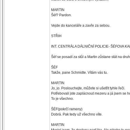
MARTIN
Šéf? Pardon.
Vejde do kanceláře a zavře za sebou.
STŘIH
INT. CENTRÁLA DÁLNIČNÍ POLICIE- ŠÉFOVA 
Šéf se posadí za stůl a Martin zůstane stát na druh
ŠÉF
Takže, pane Schmidte. Vítám vás tu.
MARTIN
Jo, jo. Poslouchejte, můžete si ušetřit tyhle řeči.
Potřebovali jste zaplácnout mezeru a já jsem se ho
To je všechno.
ŠÉF(pokrčí rameny)
Dobrá. Pak tedy už všechno víte.
MARTIN