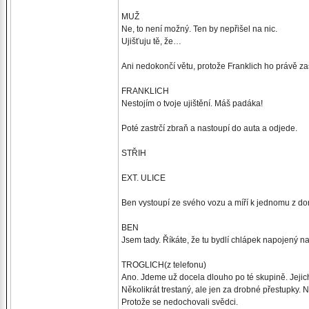
MUŽ
Ne, to není možný. Ten by nepřišel na nic.
Ujišťuju tě, že…
Ani nedokončí větu, protože Franklich ho právě zast
FRANKLICH
Nestojím o tvoje ujištění. Máš padáka!
Poté zastrčí zbraň a nastoupí do auta a odjede.
STŘIH
EXT. ULICE
Ben vystoupí ze svého vozu a míří k jednomu z dom
BEN
Jsem tady. Říkáte, že tu bydlí chlápek napojený 
TROGLICH(z telefonu)
Ano. Jdeme už docela dlouho po té skupině. Jejic
Několikrát trestaný, ale jen za drobné přestupky. 
Protože se nedochovali svědci.