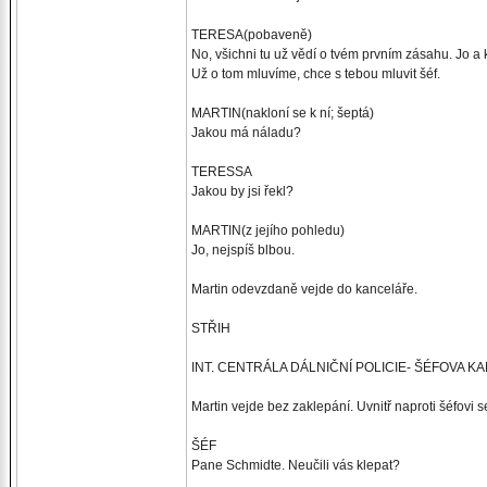
TERESA(pobaveně)
No, všichni tu už vědí o tvém prvním zásahu. Jo a
Už o tom mluvíme, chce s tebou mluvit šéf.
MARTIN(nakloní se k ní; šeptá)
Jakou má náladu?
TERESSA
Jakou by jsi řekl?
MARTIN(z jejího pohledu)
Jo, nejspíš blbou.
Martin odevzdaně vejde do kanceláře.
STŘIH
INT. CENTRÁLA DÁLNIČNÍ POLICIE- ŠÉFOVA 
Martin vejde bez zaklepání. Uvnitř naproti šéfovi s
ŠÉF
Pane Schmidte. Neučili vás klepat?