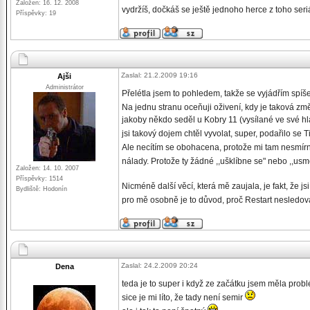
Založen: 16. 12. 2008
vydržíš, dočkáš se ještě jednoho herce z toho seri
Příspěvky: 19
Zaslal: 21.2.2009 19:16
Ajši
Administrátor
Přelétla jsem to pohledem, takže se vyjádřím spíš
Na jednu stranu oceňuji oživení, kdy je taková změ
jakoby někdo seděl u Kobry 11 (vysílané ve své hla
jsi takový dojem chtěl vyvolat, super, podařilo se T
Ale necítím se obohacena, protože mi tam nesmír
nálady. Protože ty žádné ,,ušklíbne se" nebo ,,us
Založen: 14. 10. 2007
Příspěvky: 1514
Nicméně další věcí, která mě zaujala, je fakt, že js
Bydliště: Hodonín
pro mě osobně je to důvod, proč Restart nesledov
Zaslal: 24.2.2009 20:24
Dena
teda je to super i když ze začátku jsem měla probl
sice je mi líto, že tady není semir