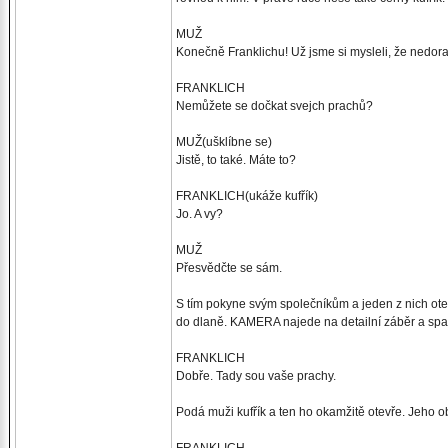
MUŽ
Konečně Franklichu! Už jsme si mysleli, že nedora
FRANKLICH
Nemůžete se dočkat svejch prachů?
MUŽ(ušklíbne se)
Jistě, to také. Máte to?
FRANKLICH(ukáže kufřík)
Jo. A vy?
MUŽ
Přesvědčte se sám.
S tím pokyne svým společníkům a jeden z nich otev
do dlaně. KAMERA najede na detailní záběr a spa
FRANKLICH
Dobře. Tady sou vaše prachy.
Podá muži kufřík a ten ho okamžitě otevře. Jeho 