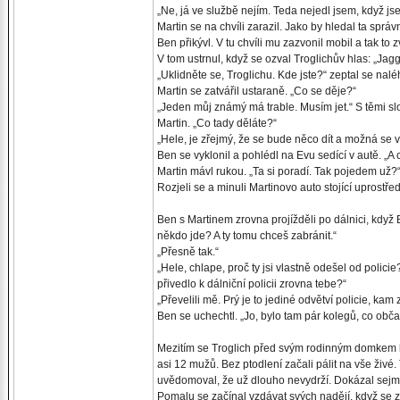
„Ne, já ve službě nejím. Teda nejedl jsem, když js
Martin se na chvíli zarazil. Jako by hledal ta správ
Ben přikývl. V tu chvíli mu zazvonil mobil a tak to 
V tom ustrnul, když se ozval Troglichův hlas: „Jag
„Uklidněte se, Troglichu. Kde jste?“ zeptal se nalé
Martin se zatvářil ustaraně. „Co se děje?“
„Jeden můj známý má trable. Musím jet.“ S těmi slov
Martin. „Co tady děláte?“
„Hele, je zřejmý, že se bude něco dít a možná se 
Ben se vyklonil a pohlédl na Evu sedící v autě. „A
Martin mávl rukou. „Ta si poradí. Tak pojedem už?
Rozjeli se a minuli Martinovo auto stojící uprostřed
Ben s Martinem zrovna projížděli po dálnici, když 
někdo jde? A ty tomu chceš zabránit.“
„Přesně tak.“
„Hele, chlape, proč ty jsi vlastně odešel od polici
přivedlo k dálniční policii zrovna tebe?“
„Převelili mě. Prý je to jediné odvětví policie, kam
Ben se uchechtl. „Jo, bylo tam pár kolegů, co obča
Mezitím se Troglich před svým rodinným domkem k
asi 12 mužů. Bez ptodlení začali pálit na vše živé.
uvědomoval, že už dlouho nevydrží. Dokázal sejmou
Pomalu se začínal vzdávat svých nadějí, když se z