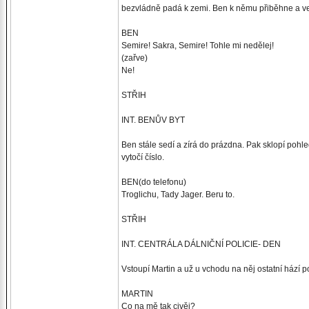
bezvládně padá k zemi. Ben k němu přiběhne a v
BEN
Semire! Sakra, Semire! Tohle mi nedělej!
(zařve)
Ne!
STŘIH
INT. BENŮV BYT
Ben stále sedí a zírá do prázdna. Pak sklopí pohled
vytočí číslo.
BEN(do telefonu)
Troglichu, Tady Jager. Beru to.
STŘIH
INT. CENTRÁLA DÁLNIČNÍ POLICIE- DEN
Vstoupí Martin a už u vchodu na něj ostatní hází 
MARTIN
Co na mě tak civěj?