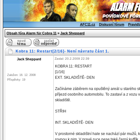
AFC11.cz
Diskusní fórum
Pravidl
Obsah fóra Alarm für Cobra 11
»
Jack Sheppard
Kobra 11: Restart[2/16]- Není návratu část 1.
Zaslal: 20.2.2009 22:39
Jack Sheppard
KOBRA 11: RESTART
[1/16]
Založen: 16. 12. 2008
EXT. SKLADIŠTĚ- DEN
Příspěvky: 19
Začínáme záběrem na opuštěný areál u starého sk
příjezd osobního automobilu. To zastaví a z vo
skladiště.
STŘIH
INT. SKLADIŠTĚ- DEN
V prostorné skladištní hale se nachází pár mužů, k
rovnou k nim. V pravé ruce nese také černý kufřík.