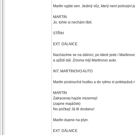
Martin vyjde ven. Jediný vůz, který není policejn
MARTIN
Jo, tohle si nechám líbit.
STŘIH
EXT. DÁLNICE
Nacházíme se na dálnici, po které jede i Martino
a ujíždí dál. Zrovna míjí Martinovo auto.
INT. MARTINOVO AUTO
Martin poslouchá hudbu a do rytmu si poklepává na 
MARTIN
Zatracenej hajzle mizernej!
(zapne majáček)
No počkej! Já tě dostanu!
Martin dupne na plyn.
EXT. DÁLNICE