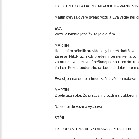
EXT. CENTRÁLA DÁLNIČNÍ POLICIE- PARKOVIŠ
Martin otevírá dveře svého vozu a Eva vedle něj 
EVA
Wow. V tomhle jezdíš? To je ale fáro.
MARTIN
Hele, mám několik pravidel a ty budeš dodržovat.
Za prvé: Nikdy už nikdy přede mnou neříkej fáro.
Za druhé: Na nic uvnitř nešahej nebo ti urazím ruc
Za třetí: Pokud budeš zticha, bude to dobré pro mě 
Eva si jen nasedne a hned začne vše ohmatávat.
MARTIN
Z policajta šofér. Že já radši nejezdím s traktorem.
Nastoupí do vozu a vycouvá.
STŘIH
EXT. OPUŠTĚNÁ VENKOVSKÁ CESTA- DEN