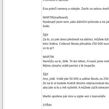
Promluvit o samotě.
Eva pokrčí rameny a odejde. Zavře za sebou dveř
MARTIN(naštvaně)
Nastoupil jsem sem, jako dálniční policista a ne j
šofér.
ŠÉF
Za to, co jste dnes předvedl na dálnici, můžete být 
toho šoféra. Celková škoda přesáhla 250 000 euro
co to je?
MARTIN
Nemůžu za to, šéfe. To ten blbec. A navíc jsme moh
Mýmu zásahu vrátit peníze z té loupeže.
ŠÉF
Ano, jistě. Vrátil jste 50 000 a udělal škodu za 25
že na to si budete hodně dlouho odpracovávat slu
aby jste si to u mě vyžehlil. A můžete začít odvez
Martin spolkne pár slov a vyjde ven z kanceláře.
STŘIH