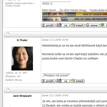
_________________
Anča =)
Bydliště: Praha-nudná část u
Centra Chodov
Mám teorii.... Za vším hledej drogy... *svatoušský 
Zaslal: 21.2.2009 18:58
K.Thaler
Hééééééééj,to se mi ale dosti líbí!Hlavně když ta
Nicméně,nelíbí se mi ten styl!I když každého věc,d
psala André-und-Semír=)Takže nic neříkám
_________________
Založen: 16. 12. 2007
,,Předjelo mě prase!"
Příspěvky: 231
Bydliště: Břeclav
Zaslal: 21.2.2009 19:06
Jack Sheppard
Já vím, ale tohle je mnohem přehlednější než povíd
11:Restart, ale vcelku je každá epizoda o něčem ú