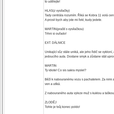
to udělejte!
HLAS(z vysílačky)
Tady centrála rozumím. Říká se Kobra 11 volá cent
A prosil bych aby jste mi řekl, kudy jedete.
MARTIN(praští s vysílačkou)
Trhni si ouřado!
EXT. DÁLNICE
Unikající vůz stále uniká, ale jeho řidič se vyklo
jedoucího auta. Dostane smyk a zůstane stát upros
MARTIN
Ty idiote! Co sis sakra myslel?
Běží k nabouranému vozu s pachatelem. Za nimi auta
ven a utíká.
Z nabouraného auta vyleze muž s kuklou a taškou, 
ZLODĚJ
Tohle je tvůj konec poldo!