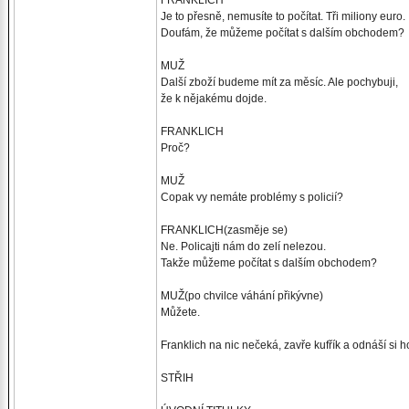
FRANKLICH
Je to přesně, nemusíte to počítat. Tři miliony euro.
Doufám, že můžeme počítat s dalším obchodem?
MUŽ
Další zboží budeme mít za měsíc. Ale pochybuji,
že k nějakému dojde.
FRANKLICH
Proč?
MUŽ
Copak vy nemáte problémy s policií?
FRANKLICH(zasměje se)
Ne. Policajti nám do zelí nelezou.
Takže můžeme počítat s dalším obchodem?
MUŽ(po chvilce váhání přikývne)
Můžete.
Franklich na nic nečeká, zavře kufřík a odnáší si h
STŘIH