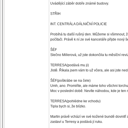
Uvádějící záběr dobře známé budovy.
STŘIH
INT. CENTRÁLA DÁLNIČNÍ POLICIE
Probíhá tu další rušný den. Můžeme si všimnout, 
počítači. Právě k ní ze své kanceláře přijde nový 
ŠÉF
Slečno Millerová, už jste dokončila tu měsíční rev
TERRESA(podává mu ji)
Jistě. Říkala jsem vám to už včera, ale asi jste ne
ŠÉF(poškrábe se na čele)
Umh, ano. Promiňte, ale máme toho všichni torch
Moc v poslední době. Nevíte náhodou, kde je ten
TERRESA(pohlédne ke vchodu)
Tipla bych si, že blízko.
Martin právě vchází ve své kožené bundě dovnitř 
zastaví u Terresy a podává jí ruku.