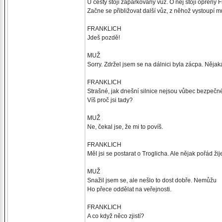
U cesty stojí zaparkovaný vůz. O něj stojí opřený 
Začne se přibližovat další vůz, z něhož vystoupí m
FRANKLICH
Jdeš pozdě!
MUŽ
Sorry. Zdržel jsem se na dálnici byla zácpa. Něja
FRANKLICH
Strašné, jak dnešní silnice nejsou vůbec bezpečn
Víš proč jsi tady?
MUŽ
Ne, čekal jse, že mi to povíš.
FRANKLICH
Měl jsi se postarat o Troglicha. Ale nějak pořád žij
MUŽ
Snažil jsem se, ale nešlo to dost dobře. Nemůžu
Ho přece oddělat na veřejnosti.
FRANKLICH
A co když něco zjistí?