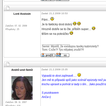
Zaslal: 21.2.2009 10:53
Lord Assissin
Páni...
Je to fakticky dost dobrý
Založen: 07. 02. 2009
Hrozně dobře se to čte, příběh super....
Příspěvky: 25
těšim se na pokráčko
_________________
Semir: Myslíš, že existujou taxíky kabriolety?
Tom: Cože?! Tys nějakej zrušil?!!
Zaslal: 21.2.2009 15:35
André-und-Semír
Vypadá to dost zajímavě.....
Jen mě to připadá spíš jako scénář epizody než jak
trochu upravit a pohrát si tady s tím... Jako použít t
S pozdravem
Anča=)
Založen: 09. 11. 2007
Příspěvky: 418