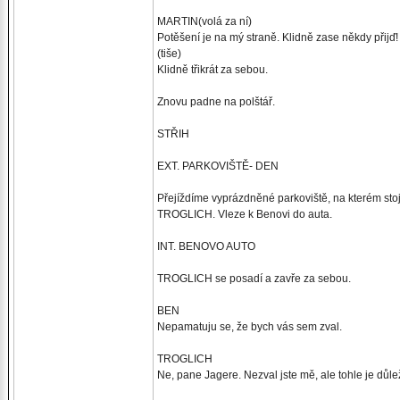
MARTIN(volá za ní)
Potěšení je na mý straně. Klidně zase někdy přijď!
(tiše)
Klidně třikrát za sebou.
Znovu padne na polštář.
STŘIH
EXT. PARKOVIŠTĚ- DEN
Přejíždíme vyprázdněné parkoviště, na kterém sto
TROGLICH. Vleze k Benovi do auta.
INT. BENOVO AUTO
TROGLICH se posadí a zavře za sebou.
BEN
Nepamatuju se, že bych vás sem zval.
TROGLICH
Ne, pane Jagere. Nezval jste mě, ale tohle je důlež