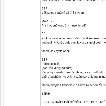
Myslel jsem, že dostanu parťáka. Ale nikoho tu ne
ŠÉF
Váš kolega začíná až příští týden.
MARTIN
Příští týden? A proč já musel hned?
ŠÉF
Protože vám to neuškodí. Vaši bývalí nadřízení mě 
trochu jiný. Jenže tady vám ta vaše samolibost mo
Martin se chystá odejít.
ŠÉF
Počkejte ještě!
(hodí mu klíčky od auta)
Váš nový služební vůz. Doufám, že vydrží dlouho.
Vaši předchůdci ke svým vozům tak ohleduplní neb
Martin odejde z kanceláře a zavře za sebou. Šéf s
STŘIH
EXT. CENTRÁLA DÁLNIČNÍ POLICIE- PARKOVIŠ