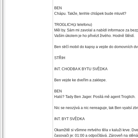
BEN
Chápu. Takže, tenhle chlápek bude mluvit?
TROGLICH(z telefonu)
Měl by. Sám mi zavolal a nabídl informace za bez
Vaším úkolem je ho přivézt živého. Hodně štěstí.
Ben strčí mobil do kapsy a vejde do domovních dve
STŘIH
INT. CHODBA K BYTU SVĚDKA
Ben vejde ke dveřím a zaklepe.
BEN
Haló? Tady Ben Jager. Posílá mě agent Troglich.
Nic se neozývá a nic nereaguje, tak Ben vyatsí zbr
INT. BYT SVĚDKA
Okamžitě si všimne mrtvého těla v kaluži krve. Dv
časovači je: 01:00 a odpočítává. Zároveň na stěná