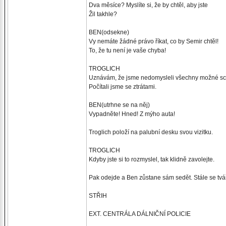
Dva měsíce? Myslíte si, že by chtěl, aby jste
Žil takhle?
BEN(odsekne)
Vy nemáte žádné právo říkat, co by Semir chtěl!
To, že tu není je vaše chyba!
TROGLICH
Uznávám, že jsme nedomysleli všechny možné sc
Počítali jsme se ztrátami.
BEN(utrhne se na něj)
Vypadněte! Hned! Z mýho auta!
Troglich položí na palubní desku svou vizitku.
TROGLICH
Kdyby jste si to rozmyslel, tak klidně zavolejte.
Pak odejde a Ben zůstane sám sedět. Stále se tvá
STŘIH
EXT. CENTRÁLA DÁLNIČNÍ POLICIE