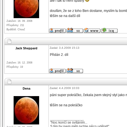
ale i tak to není špatný
doufám, že se z toho Ben dostane, myslím tu bom
těším se na další díl
Založen: 18. 09. 2008
Příspěvky: 211
Bydliště: Chouč
Zaslal: 3.4.2009 15:13
Jack Sheppard
Přidán 2. díl
Založen: 16. 12. 2008
Příspěvky: 19
Zaslal: 4.4.2009 10:03
Dena
páni super pokráčko, čekala jsem stejný styl jako 
těším se na pokráčko
_________________
"Noc končí se svítáním...
S tím by jsem měli rychle něco udělat!"