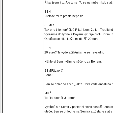
Říkal jsem ti to. Ale ty ne. To se nemůže nikdy stát.
BEN
Protože mi to prostě nepřišlo.
SEMIR
Tak ono ti to nepřišlo? Říkal jsem, že ten Troglich
Vyřešíme do týdne a Bayern vyhraje proti Dortmun
Obojí se splnilo, takže mi dlužíš 20 euro.
BEN
20 euro? Ty vyděrači! Ani jsme se nevsadili.
Náhle si Semir všimne něčeho za Benem.
SEMIR(zvolá)
Bene!
Ben se ohlédne a vidí, jak z určité vzdálenosti na n
MUŽ
Teď jsi skončil Jagere!
Vystřelí, ale Semir v poslední chvíli odstrčí Bena
uteče. Ben se ohlédne na Semira a zůstane stát 