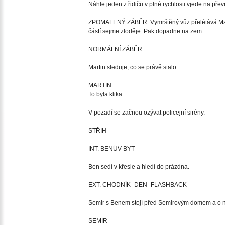
Náhle jeden z řidičů v plné rychlosti vjede na př
ZPOMALENÝ ZÁBĚR: Vymrštěný vůz přelétává Martino
částí sejme zloděje. Pak dopadne na zem.
NORMÁLNÍ ZÁBĚR
Martin sleduje, co se právě stalo.
MARTIN
To byla klika.
V pozadí se začnou ozývat policejní sirény.
STŘIH
INT. BENŮV BYT
Ben sedí v křesle a hledí do prázdna.
EXT. CHODNÍK- DEN- FLASHBACK
Semir s Benem stojí před Semirovým domem a o n
SEMIR