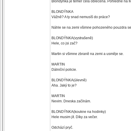
Blondýnka je téměř celá oblečená. Pohlédne na M
BLONDÝNKA
Vážně? A ty snad nemusíš do práce?
Náhle se na zemi všimne pohozeného pouzdra se z
BLONDÝNKA(vystrašeně)
Hele, co jsi zač?
Martin si všimne zbraně na zemi a usměje se.
MARTIN
Dálniční policie.
BLONDÝNKA(úlevně)
Aha. Jaký to je?
MARTIN
Nevim. Dneska začínám.
BLONDÝNKA(koukne na hodinky)
Hele musim jít. Díky za večer.
Odchází pryč.