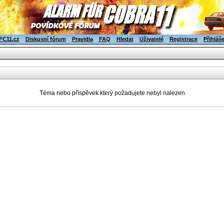
FC11.cz
Diskusní fórum
Pravidla
FAQ
Hledat
Uživatelé
Registrace
Přihláš
Téma nebo příspěvek který požadujete nebyl nalezen