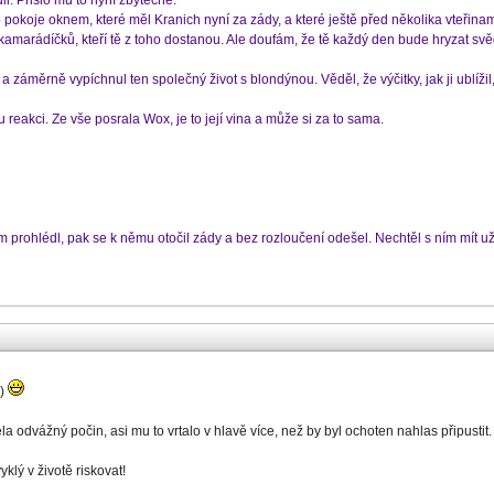
il. Přišlo mu to nyní zbytečné.
o pokoje oknem, které měl Kranich nyní za zády, a které ještě před několika vteřina
amarádíčků, kteří tě z toho dostanou. Ale doufám, že tě každý den bude hryzat svědom
záměrně vypíchnul ten společný život s blondýnou. Věděl, že výčitky, jak ji ublížil
 reakci. Ze vše posrala Wox, je to její vina a může si za to sama.
rohlédl, pak se k němu otočil zády a bez rozloučení odešel. Nechtěl s ním mít už n
d)
ela odvážný počin, asi mu to vrtalo v hlavě více, než by byl ochoten nahlas připustit.
klý v životě riskovat!