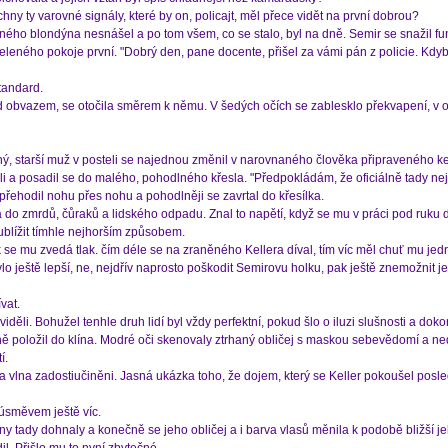
ny ty varovné signály, které by on, policajt, měl přece vidět na první dobrou?
ého blondýna nesnášel a po tom všem, co se stalo, byl na dně. Semir se snažil fu
 zeleného pokoje první. "Dobrý den, pane docente, přišel za vámi pán z policie. Kdyb
standard.
 obvazem, se otočila směrem k němu. V šedých očích se zablesklo překvapení, v obl
ený, starší muž v posteli se najednou změnil v narovnaného člověka připraveného 
eli a posadil se do malého, pohodlného křesla. "Předpokládám, že oficiálně tady nej
přehodil nohu přes nohu a pohodlněji se zavrtal do křesílka.
do zmrdů, čůraků a lidského odpadu. Znal to napětí, když se mu v práci pod ruku d
blížit tímhle nejhorším způsobem.
k se mu zvedá tlak. čím déle se na zraněného Kellera díval, tím víc měl chuť mu jedn
ylo ještě lepší, ne, nejdřív naprosto poškodit Semirovu holku, pak ještě znemožnit
vat.
ěli. Bohužel tenhle druh lidí byl vždy perfektní, pokud šlo o iluzi slušnosti a dokon
ě položil do klína. Modré oči skenovaly ztrhaný obličej s maskou sebevědomí a ne
í.
vlna zadostiučiněni. Jasná ukázka toho, že dojem, který se Keller pokoušel poslední
úsměvem ještě víc.
ny tady dohnaly a konečně se jeho obličej a i barva vlasů měnila k podobě bližší je