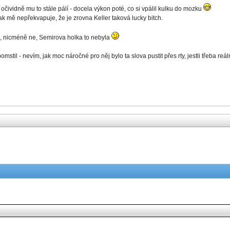
 očividně mu to stále pálí - docela výkon poté, co si vpálil kulku do mozku
k mě nepřekvapuje, že je zrovna Keller taková lucky bitch.
ava, nicméně ne, Semirova holka to nebyla
omstil - nevím, jak moc náročné pro něj bylo ta slova pustit přes rty, jestli třeba re