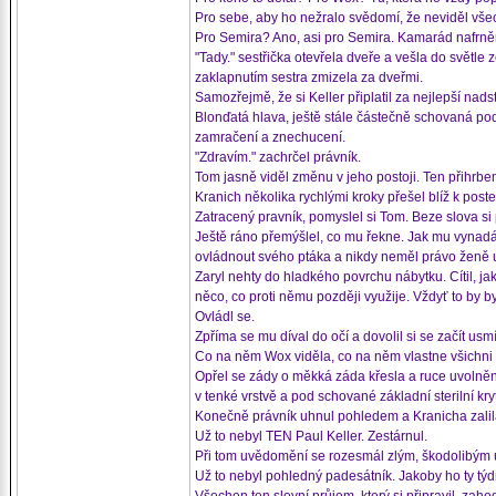
Pro sebe, aby ho nežralo svědomí, že neviděl všech
Pro Semira? Ano, asi pro Semira. Kamarád nafrněn
"Tady." sestřička otevřela dveře a vešla do světle
zaklapnutím sestra zmizela za dveřmi.
Samozřejmě, že si Keller připlatil za nejlepší nad
Blonďatá hlava, ještě stále částečně schovaná pod
zamračení a znechucení.
"Zdravím." zachrčel právník.
Tom jasně viděl změnu v jeho postoji. Ten přihrb
Kranich několika rychlými kroky přešel blíž k post
Zatracený pravník, pomyslel si Tom. Beze slova si 
Ještě ráno přemýšlel, co mu řekne. Jak mu vynadá 
ovládnout svého ptáka a nikdy neměl právo ženě u
Zaryl nehty do hladkého povrchu nábytku. Cítil, ja
něco, co proti němu později využije. Vždyť to by b
Ovládl se.
Zpříma se mu díval do očí a dovolil si se začít usmí
Co na něm Wox viděla, co na něm vlastne všichni vid
Opřel se zády o měkká záda křesla a ruce uvolněn
v tenké vrstvě a pod schované základní sterilní kryt
Konečně právník uhnul pohledem a Kranicha zalila 
Už to nebyl TEN Paul Keller. Zestárnul.
Při tom uvědomění se rozesmál zlým, škodolibým 
Už to nebyl pohledný padesátník. Jakoby ho ty týd