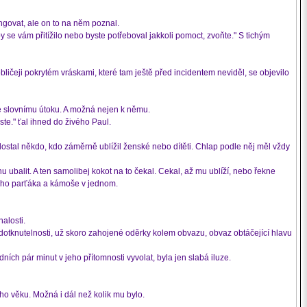
ngovat, ale on to na něm poznal.
y se vám přitížilo nebo byste potřeboval jakkoli pomoct, zvoňte." S tichým
ičeji pokrytém vráskami, které tam ještě před incidentem neviděl, se objevilo
ke slovnímu útoku. A možná nejen k němu.
ste." ťal ihned do živého Paul.
ostal někdo, kdo záměrně ublížil ženské nebo dítěti. Chlap podle něj měl vždy
u ubalit. A ten samolibej kokot na to čekal. Cekal, až mu ublíží, nebo řekne
 jeho parťáka a kámoše v jednom.
alosti.
dotknutelnosti, už skoro zahojené oděrky kolem obvazu, obvaz obtáčející hlavu
ch pár minut v jeho přítomnosti vyvolat, byla jen slabá iluze.
ho věku. Možná i dál než kolik mu bylo.