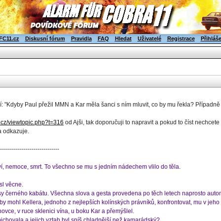
FC11.cz
Diskusní fórum
Pravidla
FAQ
Hledat
Uživatelé
Registrace
Přihláš
í: "Kdyby Paul přežil MMN a Kar měla šanci s ním mluvit, co by mu řekla? Případně 
1.cz/viewtopic.php?t=316
od Ajši, tak doporučuji to napravit a pokud to číst nechcete 
a odkazuje.
------------------------------
í, nemoce, smrt. To všechno se mu s jedním nádechem vlilo do těla.
sl věcne.
psy černého kabátu. Všechna slova a gesta provedena po těch letech naprosto autom
by mohl Kellera, jednoho z nejlepších kolínských právníků, konfrontovat, mu v jeho
vce, v ruce sklenici vína, u boku Kar a přemýšlel.
ichovala a jejich vztah byl spíš chladnější než kamarádský?