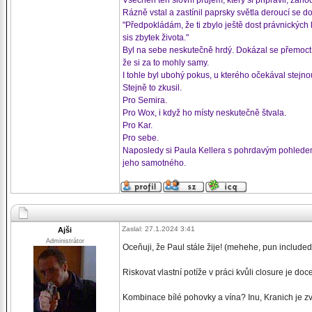
Všechen ten slovní průjem, který si připravil, zahod
Rázně vstal a zastínil paprsky světla deroucí se d
"Předpokládám, že ti zbylo ještě dost právnických k
sis zbytek života."
Byl na sebe neskutečně hrdý. Dokázal se přemoct a 
že si za to mohly samy.
I tohle byl ubohý pokus, u kterého očekával stejnou
Stejně to zkusil.
Pro Semira.
Pro Wox, i když ho místy neskutečně štvala.
Pro Kar.
Pro sebe.
Naposledy si Paula Kellera s pohrdavým pohledem p
jeho samotného.
Zaslal: 27.1.2024 3:41
Ajši
Administrátor
Oceňuji, že Paul stále žije! (mehehe, pun include
Riskovat vlastní potíže v práci kvůli closure je doc
Kombinace bílé pohovky a vína? Inu, Kranich je zvy