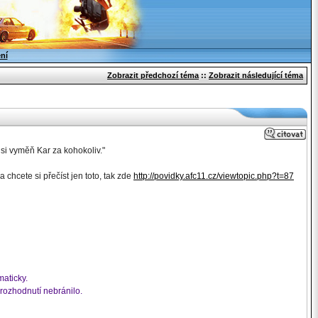
ení
Zobrazit předchozí téma
::
Zobrazit následující téma
si vyměň Kar za kohokoliv."
a chcete si přečíst jen toto, tak zde
http://povidky.afc11.cz/viewtopic.php?t=87
aticky.
 rozhodnutí nebránilo.