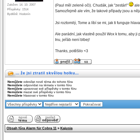
Založen: 14. 10. 2007
(Paul měl zelené oči). Chudák, jak "zestárl"
ale
Příspěvky: 1514
Samozřejmě ale vím, že takové případy jsou a něja
Bydliště: Hodonín
Jsi roztomilý, Tome a líbí se mi, jak ti funguje hl
Ale parádní, jak vlastně použil Wox k tomu, aby ji p
Inu, jeřáb není blbej!
Thanks, potěšilo <3
... že jsi ztratil skvělou holku...
Nemůžete
odesílat nové téma do tohoto fóra
Nemůžete
odpovídat na témata v tomto fóru
Nemůžete
upravovat své příspěvky v tomto fóru
Nemůžete
mazat své příspěvky v tomto fóru
Nemůžete
hlasovat v tomto fóru
Obsah fóra Alarm für Cobra 11
»
Kajusia