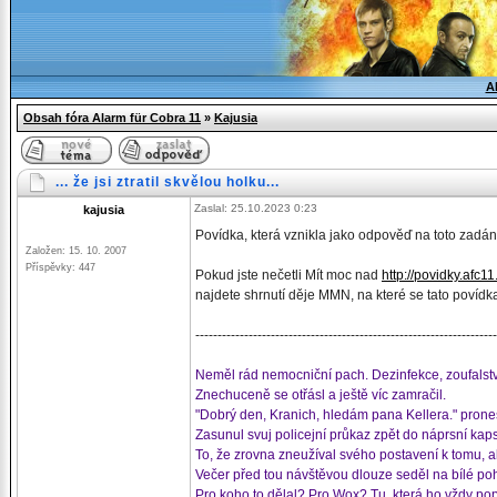
A
Obsah fóra Alarm für Cobra 11
»
Kajusia
... že jsi ztratil skvělou holku...
Zaslal: 25.10.2023 0:23
kajusia
Povídka, která vznikla jako odpověď na toto zadán
Založen: 15. 10. 2007
Příspěvky: 447
Pokud jste nečetli Mít moc nad
http://povidky.afc1
najdete shrnutí děje MMN, na které se tato povídk
--------------------------------------------------------------------
Neměl rád nemocniční pach. Dezinfekce, zoufalstv
Znechuceně se otřásl a ještě víc zamračil.
"Dobrý den, Kranich, hledám pana Kellera." prone
Zasunul svuj policejní průkaz zpět do náprsní ka
To, že zrovna zneužíval svého postavení k tomu, a
Večer před tou návštěvou dlouze seděl na bílé poho
Pro koho to dělal? Pro Wox? Tu, která ho vždy pop