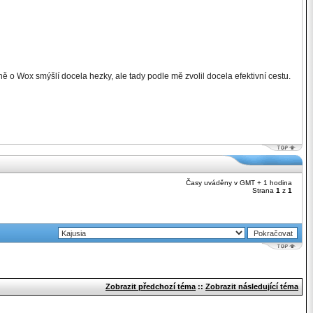
álně o Wox smýšlí docela hezky, ale tady podle mě zvolil docela efektivní cestu.
Časy uváděny v GMT + 1 hodina
Strana
1
z
1
Zobrazit předchozí téma
::
Zobrazit následující téma