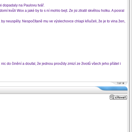
mi dopadaly na Paulovu tvář.
í kvůli Wox a jaké by to s ní mohlo bejt. Ze jsi ztratil skvělou holku. A posral
, by neuspěly. Nespočítaně mu ve výslechovce chlapi kňučeli, že je to vina žen,
ic do činění a doufal, že jednou provždy zmizí ze životů všech jeho přátel i