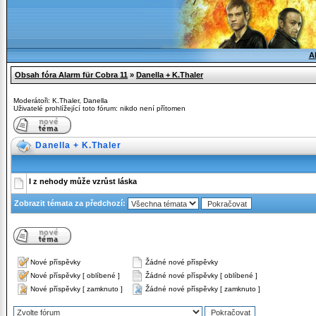
A
Obsah fóra Alarm für Cobra 11
»
Danella + K.Thaler
Moderátoři:
K.Thaler
,
Danella
Uživatelé prohlížející toto fórum: nikdo není přítomen
Danella + K.Thaler
I z nehody může vzrůst láska
Zobrazit témata za předchozí:
Nové příspěvky
Žádné nové příspěvky
Nové příspěvky [ oblíbené ]
Žádné nové příspěvky [ oblíbené ]
Nové příspěvky [ zamknuto ]
Žádné nové příspěvky [ zamknuto ]