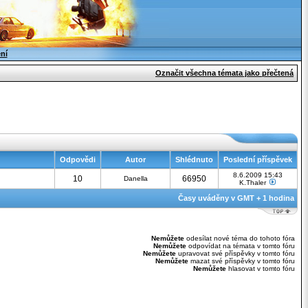
ení
Označit všechna témata jako přečtená
Odpovědi
Autor
Shlédnuto
Poslední příspěvek
8.6.2009 15:43
10
66950
Danella
K.Thaler
Časy uváděny v GMT + 1 hodina
Nemůžete
odesílat nové téma do tohoto fóra
Nemůžete
odpovídat na témata v tomto fóru
Nemůžete
upravovat své příspěvky v tomto fóru
Nemůžete
mazat své příspěvky v tomto fóru
Nemůžete
hlasovat v tomto fóru