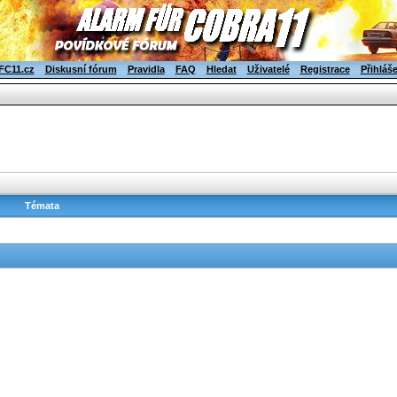
FC11.cz
Diskusní fórum
Pravidla
FAQ
Hledat
Uživatelé
Registrace
Přihláš
Témata