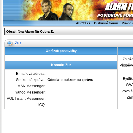
AFC11.cz
Diskusní fórum
Pravidl
Obsah fóra Alarm für Cobra 11
Zuz
Obrázek postavičky
Založ
Kontakt Zuz
Příspěv
E-mailová adresa:
Bydliš
Soukromá zpráva:
Odeslat soukromou zprávu
WW
MSN Messenger:
Povolá
Yahoo Messenger:
Záj
AOL Instant Messenger:
ICQ: