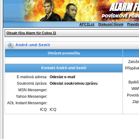
AFC11.cz
Diskusní fórum
Pravidl
Obsah fóra Alarm für Cobra 11
André-und-Semír
Obrázek postavičky
Založ
Kontakt André-und-Semír
Příspěv
E-mailová adresa:
Odeslat e-mail
Bydliš
Soukromá zpráva:
Odeslat soukromou zprávu
WW
MSN Messenger:
Povolá
Yahoo Messenger:
Záj
AOL Instant Messenger:
ICQ:
ICQ