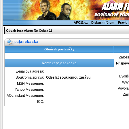
AFC11.cz
Diskusní fórum
Pravidl
Obsah fóra Alarm für Cobra 11
pajasekacka
Obrázek postavičky
Založ
Kontakt pajasekacka
Příspěv
E-mailová adresa:
Bydliš
Soukromá zpráva:
Odeslat soukromou zprávu
WW
MSN Messenger:
Povolá
Yahoo Messenger:
Záj
AOL Instant Messenger:
ICQ: