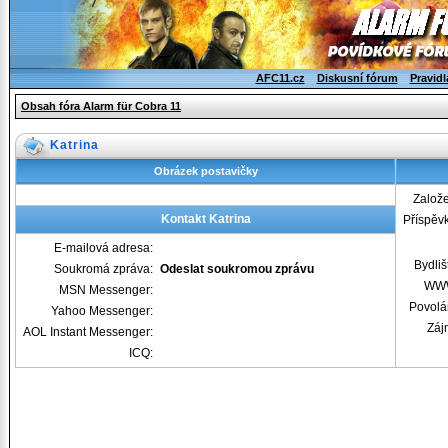
AFC11.cz
Diskusní fórum
Pravidl
Obsah fóra Alarm für Cobra 11
Katrina
Obrázek postavičky
Založ
Kontakt Katrina
Příspěv
E-mailová adresa:
Bydliš
Soukromá zpráva:
Odeslat soukromou zprávu
WW
MSN Messenger:
Povolá
Yahoo Messenger:
Záj
AOL Instant Messenger:
ICQ: