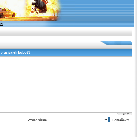
ení
 o uživateli bobo23