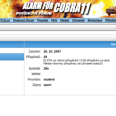
FC11.cz
Diskusní fórum
Pravidla
FAQ
Hledat
Uživatelé
Registrace
Přihláš
Vše
Založen:
26. 10. 2007
Příspěvků:
28
[0.37% ze všech příspěvků / 0.00 příspěvků za den]
Hledat všechny příspěvky od uživatele bobo23
Bydliště:
Zlín
WWW:
Povolání:
student
Zájmy:
sport