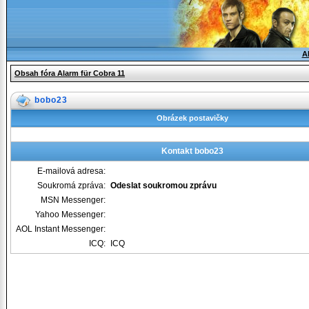
A
Obsah fóra Alarm für Cobra 11
bobo23
Obrázek postavičky
Kontakt bobo23
E-mailová adresa:
Soukromá zpráva:
Odeslat soukromou zprávu
MSN Messenger:
Yahoo Messenger:
AOL Instant Messenger:
ICQ:
ICQ