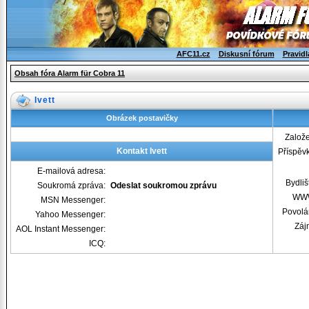
AFC11.cz
Diskusní fórum
Pravidl
Obsah fóra Alarm für Cobra 11
Ivett
Obrázek postavičky
Založ
Kontakt Ivett
Příspěv
E-mailová adresa:
Bydliš
Soukromá zpráva:
Odeslat soukromou zprávu
WW
MSN Messenger:
Povolá
Yahoo Messenger:
Záj
AOL Instant Messenger:
ICQ: