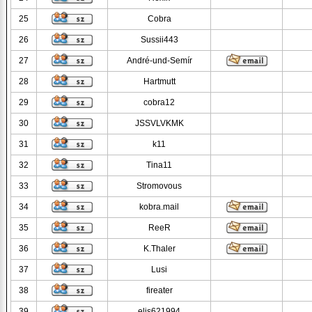
25
Cobra
26
Sussii443
27
André-und-Semír
28
Hartmutt
29
cobra12
30
JSSVLVKMK
31
k11
32
Tina11
33
Stromovous
34
kobra.mail
35
ReeR
36
K.Thaler
37
Lusi
38
fireater
39
elis621994