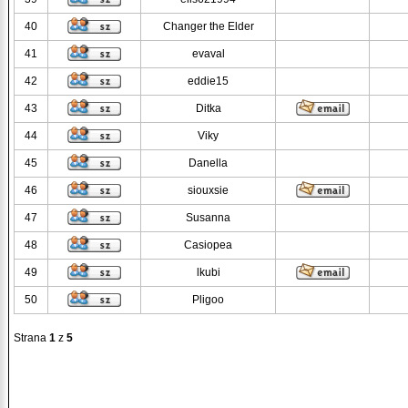
40
Changer the Elder
41
evaval
42
eddie15
43
Ditka
44
Viky
45
Danella
46
siouxsie
47
Susanna
48
Casiopea
49
lkubi
50
Pligoo
Strana
1
z
5