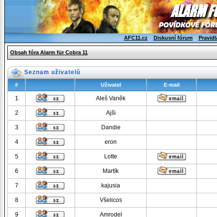
AFC11.cz
Diskusní fórum
Pravidl
Obsah fóra Alarm für Cobra 11
Seznam uživatelů
#
Uživatel
E-mail
1
Aleš Vaněk
2
Ajši
3
Dandie
4
eron
5
Lotte
6
Martík
7
kajusia
8
Všelicos
9
Amrodel