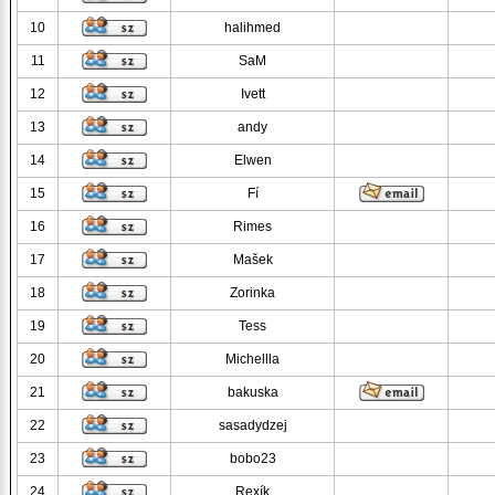
10
halihmed
11
SaM
12
Ivett
13
andy
14
Elwen
15
Fí
16
Rimes
17
Mašek
18
Zorinka
19
Tess
20
Michellla
21
bakuska
22
sasadydzej
23
bobo23
24
Rexík