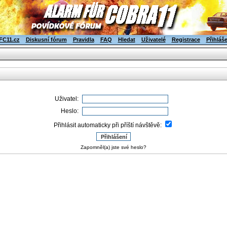
FC11.cz
Diskusní fórum
Pravidla
FAQ
Hledat
Uživatelé
Registrace
Přihláš
Uživatel:
Heslo:
Přihlásit automaticky při příští návštěvě:
Zapomněl(a) jste své heslo?